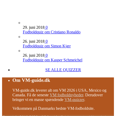
29. juni 2018
0
Fodboldquiz om Cristiano Ronaldo
26. juni 2018
0
Fodboldquiz om Simon Kjær
26. juni 2018
0
Fodboldquiz om Kasper Schmeichel
SE ALLE QUIZZER
Om VM-guide.dk
VM-guide.dk leverer alt om VM 2026 i USA, Mexico og
Canada. Få de seneste
VM fodboldnyheder
. Derudover
bringer vi en masse spændende
VM-quizzer
.
Velkommen på Danmarks bedste VM-fodboldsite.