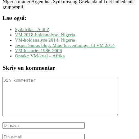
Nigeria møder Argentina, Sydkorea og Grækenland i det indledende
gruppespil.
Læs også:
Sydafrika - A til Z
VM 2018-holdanalyse: Nigeria
VM-holdanalyse 2014: Nigeria
Jesper Simos blog: Mine forventninger til VM 2014
VM-historie: 1986-2006
Optakt: VM-kval – Afrika
Skriv en kommentar