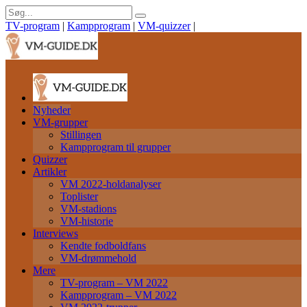
TV-program
|
Kampprogram
|
VM-quizzer
|
Nyheder
VM-grupper
Stillingen
Kampprogram til grupper
Quizzer
Artikler
VM 2022-holdanalyser
Toplister
VM-stadions
VM-historie
Interviews
Kendte fodboldfans
VM-drømmehold
Mere
TV-program – VM 2022
Kampprogram – VM 2022