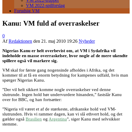
VM 2022-trupper
VM 2022-spilforslag
Forudsig VM
Kanu: VM fuld af overraskelser
0
Af
Redaktionen
den
21. maj 2010 19:26
Nyheder
Nigerias Kanu er helt overbevist om, at VM i Sydafrika vil
indeholde en masse overraskelser, hvor nogle af de mere ukendte
spillere også vil markere sig.
VM skal for første gang nogensinde afholdes i Afrika, og det
kommer til at få en enorm betydning for kampenes udfald, hvis man
spørger Nigerias Kanu.
"Der vil helt sikkert komme nogle overraskelser ved denne
slutrunde. Ingen hold bør undervurdere hinanden," fastslår Kanu
over for BBC, og han fortsætter:
"Nigeria vil været et af de stærkeste, afrikanske hold ved VM-
slutrunden. Hvis vi rammer dagen, kan vi slå ethvert hold, og det
gælder også
Brasilien
og
Argentina
", siger Kanu med selvsikker
stemme.