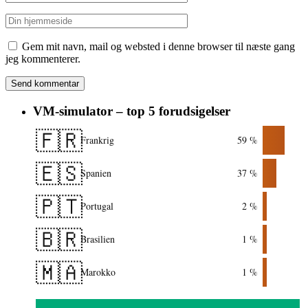
Gem mit navn, mail og websted i denne browser til næste gang
jeg kommenterer.
VM-simulator – top 5 forudsigelser
🇫🇷
Frankrig
59 %
🇪🇸
Spanien
37 %
🇵🇹
Portugal
2 %
🇧🇷
Brasilien
1 %
🇲🇦
Marokko
1 %