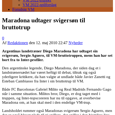
VM 2022-trupper
VM 2022-spilforslag
Forudsig VM
Maradona udtager svigersøn til
bruttotrup
0
Af
Redaktionen
den
12. maj 2010 22:47
Nyheder
Argentinas landstræner Diego Maradona har udtaget sin
svigersøn, Sergio Aguero, til VM-bruttotruppen, mens han har set
bort fra to Inter-profiler.
Den argentinske legende, Diego Maradona, der siden dag et i
landstrænersædet har været heftigt til debat, tiltrak sig også
yderligere kritikere, da han valgte at undlade både Javier Zanetti og
Esteban Cambiasso fra Inter i sin bruttotrup til VM.
Både FC Barcelonas Gabriel Milito og Real Madrids Fernando Gago
står i samme situation. Militos bror, Diego, er dog taget med i
truppen, og Inter-topscoreren har nu til opgave, at overbevise
Maradona om, at han skal med i den endelige VM-trup.
Landsholdet rummer også Maradonas svigersøn Sergio Aguero, men
der er også blevet plads til ni spillere, der spiller i den hjemlige liga.