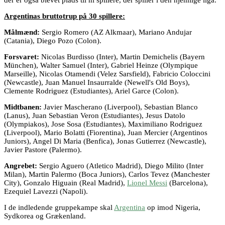
Argentinas bruttotrup på 30 spillere:
Målmænd:
Sergio Romero (AZ Alkmaar), Mariano Andujar
(Catania), Diego Pozo (Colon).
Forsvaret:
Nicolas Burdisso (Inter), Martin Demichelis (Bayern
München), Walter Samuel (Inter), Gabriel Heinze (Olympique
Marseille), Nicolas Otamendi (Velez Sarsfield), Fabricio Coloccini
(Newcastle), Juan Manuel Insaurralde (Newell's Old Boys),
Clemente Rodriguez (Estudiantes), Ariel Garce (Colon).
Midtbanen:
Javier Mascherano (Liverpool), Sebastian Blanco
(Lanus), Juan Sebastian Veron (Estudiantes), Jesus Datolo
(Olympiakos), Jose Sosa (Estudiantes), Maximiliano Rodriguez
(Liverpool), Mario Bolatti (Fiorentina), Juan Mercier (Argentinos
Juniors), Angel Di Maria (Benfica), Jonas Gutierrez (Newcastle),
Javier Pastore (Palermo).
Angrebet:
Sergio Aguero (Atletico Madrid), Diego Milito (Inter
Milan), Martin Palermo (Boca Juniors), Carlos Tevez (Manchester
City), Gonzalo Higuain (Real Madrid),
Lionel Messi
(Barcelona),
Ezequiel Lavezzi (Napoli).
I de indledende gruppekampe skal
Argentina
op imod Nigeria,
Sydkorea og Grækenland.