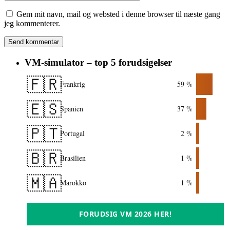
Gem mit navn, mail og websted i denne browser til næste gang
jeg kommenterer.
VM-simulator – top 5 forudsigelser
🇫🇷
Frankrig
59 %
🇪🇸
Spanien
37 %
🇵🇹
Portugal
2 %
🇧🇷
Brasilien
1 %
🇲🇦
Marokko
1 %
FORUDSIG VM 2026 HER!