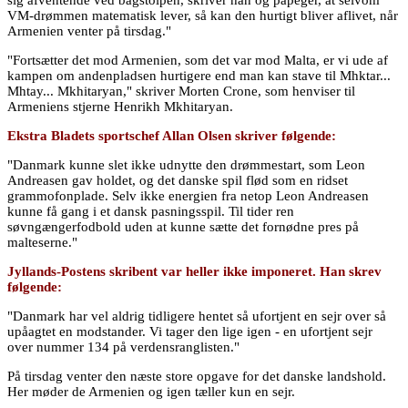
VM-drømmen matematisk lever, så kan den hurtigt bliver aflivet, når
Armenien venter på tirsdag."
"Fortsætter det mod Armenien, som det var mod Malta, er vi ude af
kampen om andenpladsen hurtigere end man kan stave til Mhktar...
Mhtay... Mkhitaryan," skriver Morten Crone, som henviser til
Armeniens stjerne Henrikh Mkhitaryan.
Ekstra Bladets sportschef Allan Olsen skriver følgende:
"Danmark kunne slet ikke udnytte den drømmestart, som Leon
Andreasen gav holdet, og det danske spil flød som en ridset
grammofonplade. Selv ikke energien fra netop Leon Andreasen
kunne få gang i et dansk pasningsspil. Til tider ren
søvngængerfodbold uden at kunne sætte det fornødne pres på
malteserne."
Jyllands-Postens skribent var heller ikke imponeret. Han skrev
følgende:
"Danmark har vel aldrig tidligere hentet så ufortjent en sejr over så
upåagtet en modstander. Vi tager den lige igen - en ufortjent sejr
over nummer 134 på verdensranglisten."
På tirsdag venter den næste store opgave for det danske landshold.
Her møder de Armenien og igen tæller kun en sejr.