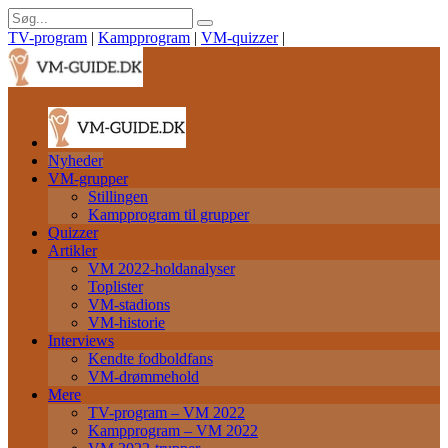
TV-program
|
Kampprogram
|
VM-quizzer
|
Nyheder
VM-grupper
Stillingen
Kampprogram til grupper
Quizzer
Artikler
VM 2022-holdanalyser
Toplister
VM-stadions
VM-historie
Interviews
Kendte fodboldfans
VM-drømmehold
Mere
TV-program – VM 2022
Kampprogram – VM 2022