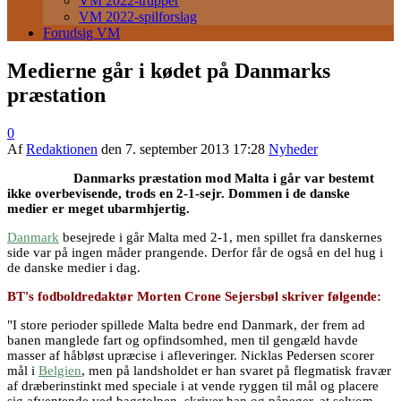
VM 2022-trupper
VM 2022-spilforslag
Forudsig VM
Medierne går i kødet på Danmarks
præstation
0
Af
Redaktionen
den
7. september 2013 17:28
Nyheder
Danmarks præstation mod Malta i går var bestemt
ikke overbevisende, trods en 2-1-sejr. Dommen i de danske
medier er meget ubarmhjertig.
Danmark
besejrede i går Malta med 2-1, men spillet fra danskernes
side var på ingen måder prangende. Derfor får de også en del hug i
de danske medier i dag.
BT's fodboldredaktør Morten Crone Sejersbøl skriver følgende:
"I store perioder spillede Malta bedre end Danmark, der frem ad
banen manglede fart og opfindsomhed, men til gengæld havde
masser af håbløst upræcise i afleveringer. Nicklas Pedersen scorer
mål i
Belgien
, men på landsholdet er han svaret på flegmatisk fravær
af dræberinstinkt med speciale i at vende ryggen til mål og placere
sig afventende ved bagstolpen, skriver han og påpeger, at selvom