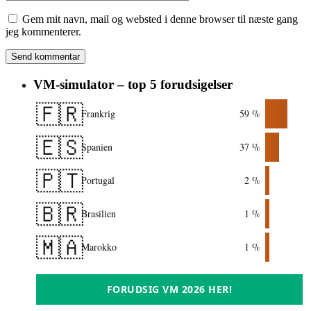
Gem mit navn, mail og websted i denne browser til næste gang
jeg kommenterer.
VM-simulator – top 5 forudsigelser
🇫🇷
Frankrig
59 %
🇪🇸
Spanien
37 %
🇵🇹
Portugal
2 %
🇧🇷
Brasilien
1 %
🇲🇦
Marokko
1 %
FORUDSIG VM 2026 HER!