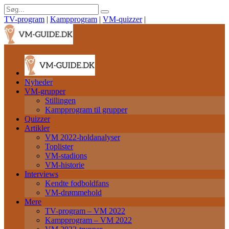
TV-program
|
Kampprogram
|
VM-quizzer
|
Nyheder
VM-grupper
Stillingen
Kampprogram til grupper
Quizzer
Artikler
VM 2022-holdanalyser
Toplister
VM-stadions
VM-historie
Interviews
Kendte fodboldfans
VM-drømmehold
Mere
TV-program – VM 2022
Kampprogram – VM 2022