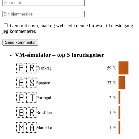
Gem mit navn, mail og websted i denne browser til næste gang
jeg kommenterer.
VM-simulator – top 5 forudsigelser
🇫🇷
Frankrig
59 %
🇪🇸
Spanien
37 %
🇵🇹
Portugal
2 %
🇧🇷
Brasilien
1 %
🇲🇦
Marokko
1 %