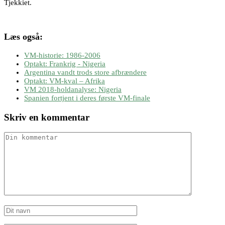
Tjekkiet.
Læs også:
VM-historie: 1986-2006
Optakt: Frankrig - Nigeria
Argentina vandt trods store afbrændere
Optakt: VM-kval – Afrika
VM 2018-holdanalyse: Nigeria
Spanien fortjent i deres første VM-finale
Skriv en kommentar