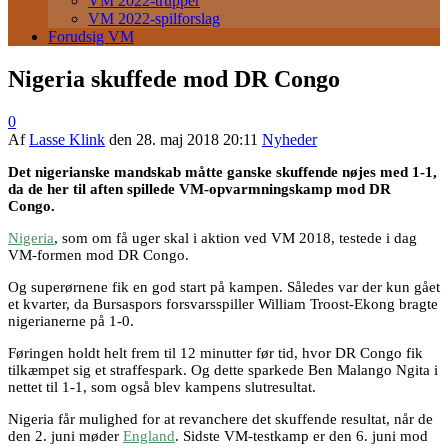
VM 2022-trupper
VM 2022-spilforslag
Forudsig VM
Nigeria skuffede mod DR Congo
0
Af
Lasse Klink
den
28. maj 2018 20:11
Nyheder
Det nigerianske mandskab måtte ganske skuffende nøjes med 1-1,
da de her til aften spillede VM-opvarmningskamp mod DR
Congo.
Nigeria
, som om få uger skal i aktion ved VM 2018, testede i dag
VM-formen mod DR Congo.
Og superørnene fik en god start på kampen. Således var der kun gået
et kvarter, da Bursaspors forsvarsspiller William Troost-Ekong bragte
nigerianerne på 1-0.
Føringen holdt helt frem til 12 minutter før tid, hvor DR Congo fik
tilkæmpet sig et straffespark. Og dette sparkede Ben Malango Ngita i
nettet til 1-1, som også blev kampens slutresultat.
Nigeria får mulighed for at revanchere det skuffende resultat, når de
den 2. juni møder
England
. Sidste VM-testkamp er den 6. juni mod