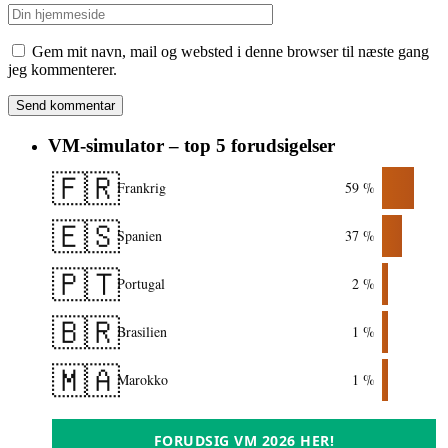
Gem mit navn, mail og websted i denne browser til næste gang
jeg kommenterer.
VM-simulator – top 5 forudsigelser
🇫🇷
Frankrig
59 %
🇪🇸
Spanien
37 %
🇵🇹
Portugal
2 %
🇧🇷
Brasilien
1 %
🇲🇦
Marokko
1 %
FORUDSIG VM 2026 HER!