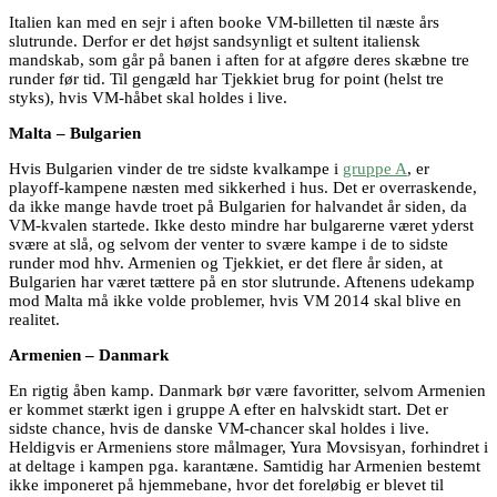
Italien kan med en sejr i aften booke VM-billetten til næste års
slutrunde. Derfor er det højst sandsynligt et sultent italiensk
mandskab, som går på banen i aften for at afgøre deres skæbne tre
runder før tid. Til gengæld har Tjekkiet brug for point (helst tre
styks), hvis VM-håbet skal holdes i live.
Malta – Bulgarien
Hvis Bulgarien vinder de tre sidste kvalkampe i
gruppe A
, er
playoff-kampene næsten med sikkerhed i hus. Det er overraskende,
da ikke mange havde troet på Bulgarien for halvandet år siden, da
VM-kvalen startede. Ikke desto mindre har bulgarerne været yderst
svære at slå, og selvom der venter to svære kampe i de to sidste
runder mod hhv. Armenien og Tjekkiet, er det flere år siden, at
Bulgarien har været tættere på en stor slutrunde. Aftenens udekamp
mod Malta må ikke volde problemer, hvis VM 2014 skal blive en
realitet.
Armenien – Danmark
En rigtig åben kamp. Danmark bør være favoritter, selvom Armenien
er kommet stærkt igen i gruppe A efter en halvskidt start. Det er
sidste chance, hvis de danske VM-chancer skal holdes i live.
Heldigvis er Armeniens store målmager, Yura Movsisyan, forhindret i
at deltage i kampen pga. karantæne. Samtidig har Armenien bestemt
ikke imponeret på hjemmebane, hvor det foreløbig er blevet til