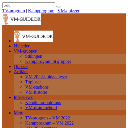
TV-program
|
Kampprogram
|
VM-quizzer
|
Nyheder
VM-grupper
Stillingen
Kampprogram til grupper
Quizzer
Artikler
VM 2022-holdanalyser
Toplister
VM-stadions
VM-historie
Interviews
Kendte fodboldfans
VM-drømmehold
Mere
TV-program – VM 2022
Kampprogram – VM 2022