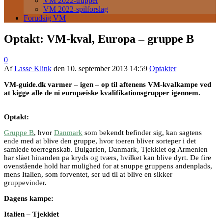
VM 2022-trupper
VM 2022-spilforslag
Forudsig VM
Optakt: VM-kval, Europa – gruppe B
0
Af
Lasse Klink
den
10. september 2013 14:59
Optakter
VM-guide.dk varmer – igen – op til aftenens VM-kvalkampe ved
at kigge alle de ni europæiske kvalifikationsgrupper igennem.
Optakt:
Gruppe B
, hvor
Danmark
som bekendt befinder sig, kan sagtens
ende med at blive den gruppe, hvor toeren bliver sorteper i det
samlede toerregnskab. Bulgarien, Danmark, Tjekkiet og Armenien
har slået hinanden på kryds og tværs, hvilket kan blive dyrt. De fire
ovenstående hold har mulighed for at snuppe gruppens andenplads,
mens Italien, som forventet, ser ud til at blive en sikker
gruppevinder.
Dagens kampe:
Italien – Tjekkiet