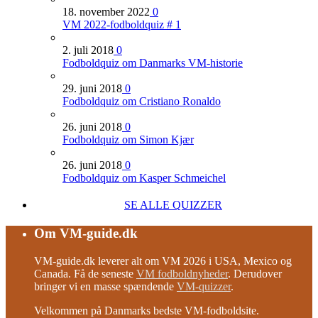
18. november 2022
0
VM 2022-fodboldquiz # 1
2. juli 2018
0
Fodboldquiz om Danmarks VM-historie
29. juni 2018
0
Fodboldquiz om Cristiano Ronaldo
26. juni 2018
0
Fodboldquiz om Simon Kjær
26. juni 2018
0
Fodboldquiz om Kasper Schmeichel
SE ALLE QUIZZER
Om VM-guide.dk
VM-guide.dk leverer alt om VM 2026 i USA, Mexico og
Canada. Få de seneste
VM fodboldnyheder
. Derudover
bringer vi en masse spændende
VM-quizzer
.
Velkommen på Danmarks bedste VM-fodboldsite.