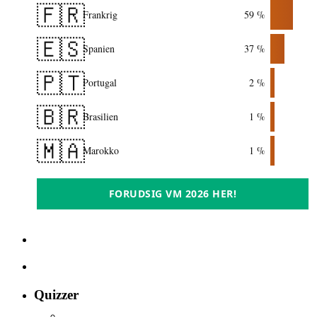
🇫🇷
Frankrig
59 %
🇪🇸
Spanien
37 %
🇵🇹
Portugal
2 %
🇧🇷
Brasilien
1 %
🇲🇦
Marokko
1 %
FORUDSIG VM 2026 HER!
Quizzer