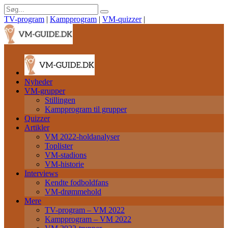
TV-program
|
Kampprogram
|
VM-quizzer
|
Nyheder
VM-grupper
Stillingen
Kampprogram til grupper
Quizzer
Artikler
VM 2022-holdanalyser
Toplister
VM-stadions
VM-historie
Interviews
Kendte fodboldfans
VM-drømmehold
Mere
TV-program – VM 2022
Kampprogram – VM 2022