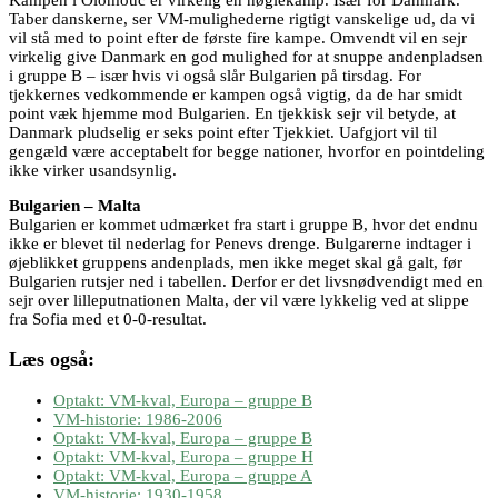
Taber danskerne, ser VM-mulighederne rigtigt vanskelige ud, da vi
vil stå med to point efter de første fire kampe. Omvendt vil en sejr
virkelig give Danmark en god mulighed for at snuppe andenpladsen
i gruppe B – især hvis vi også slår Bulgarien på tirsdag. For
tjekkernes vedkommende er kampen også vigtig, da de har smidt
point væk hjemme mod Bulgarien. En tjekkisk sejr vil betyde, at
Danmark pludselig er seks point efter Tjekkiet. Uafgjort vil til
gengæld være acceptabelt for begge nationer, hvorfor en pointdeling
ikke virker usandsynlig.
Bulgarien – Malta
Bulgarien er kommet udmærket fra start i gruppe B, hvor det endnu
ikke er blevet til nederlag for Penevs drenge. Bulgarerne indtager i
øjeblikket gruppens andenplads, men ikke meget skal gå galt, før
Bulgarien rutsjer ned i tabellen. Derfor er det livsnødvendigt med en
sejr over lilleputnationen Malta, der vil være lykkelig ved at slippe
fra Sofia med et 0-0-resultat.
Læs også:
Optakt: VM-kval, Europa – gruppe B
VM-historie: 1986-2006
Optakt: VM-kval, Europa – gruppe B
Optakt: VM-kval, Europa – gruppe H
Optakt: VM-kval, Europa – gruppe A
VM-historie: 1930-1958