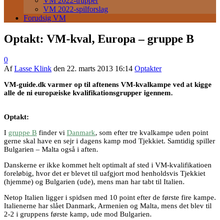
VM 2022-trupper
VM 2022-spilforslag
Forudsig VM
Optakt: VM-kval, Europa – gruppe B
0
Af
Lasse Klink
den
22. marts 2013 16:14
Optakter
VM-guide.dk varmer op til aftenens VM-kvalkampe ved at kigge
alle de ni europæiske kvalifikationsgrupper igennem.
Optakt:
I
gruppe B
finder vi
Danmark
, som efter tre kvalkampe uden point
gerne skal have en sejr i dagens kamp mod Tjekkiet. Samtidig spiller
Bulgarien – Malta også i aften.
Danskerne er ikke kommet helt optimalt af sted i VM-kvalifikatioen
foreløbig, hvor det er blevet til uafgjort mod henholdsvis Tjekkiet
(hjemme) og Bulgarien (ude), mens man har tabt til Italien.
Netop Italien ligger i spidsen med 10 point efter de første fire kampe.
Italienerne har slået Danmark, Armenien og Malta, mens det blev til
2-2 i gruppens første kamp, ude mod Bulgarien.