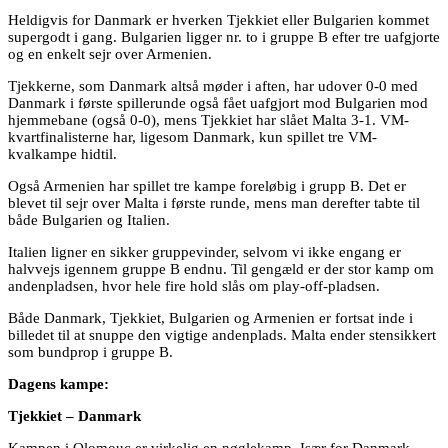
Heldigvis for Danmark er hverken Tjekkiet eller Bulgarien kommet
supergodt i gang. Bulgarien ligger nr. to i gruppe B efter tre uafgjorte
og en enkelt sejr over Armenien.
Tjekkerne, som Danmark altså møder i aften, har udover 0-0 med
Danmark i første spillerunde også fået uafgjort mod Bulgarien mod
hjemmebane (også 0-0), mens Tjekkiet har slået Malta 3-1. VM-
kvartfinalisterne har, ligesom Danmark, kun spillet tre VM-
kvalkampe hidtil.
Også Armenien har spillet tre kampe foreløbig i grupp B. Det er
blevet til sejr over Malta i første runde, mens man derefter tabte til
både Bulgarien og Italien.
Italien ligner en sikker gruppevinder, selvom vi ikke engang er
halvvejs igennem gruppe B endnu. Til gengæld er der stor kamp om
andenpladsen, hvor hele fire hold slås om play-off-pladsen.
Både Danmark, Tjekkiet, Bulgarien og Armenien er fortsat inde i
billedet til at snuppe den vigtige andenplads. Malta ender stensikkert
som bundprop i gruppe B.
Dagens kampe:
Tjekkiet – Danmark
Kampen i Olomouc er virkelig en nøglekamp. Især for Danmark.