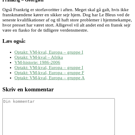
Også Frankrig er storfavoritter i aften. Meget skal gå galt, hvis ikke
franskmændene kører en sikker sejr hjem. Dog har Le Bleus ved de
seneste kvalifikationer af og til haft store problemer i hjemmekampe,
hvor presset har været stort. Alligevel vil alt andet end en fransk sejr
være en fiasko for de tidligere verdensmestre.
Læs også:
Optakt: VM-kval, Europa – gruppe I
Optakt: VM-kval – Afrika
VM-historie: 1986-2006
Optakt: VM-kval, Europa – gruppe I
Optakt: VM-kval, Europa – gruppe F
Optakt: VM-kval, Europa – gruppe A
Skriv en kommentar