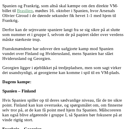
Spanien og Frankrig, som altså skal kæmpe om den direkte VM-
billet til
Brasilien
, mødtes 16. oktober i Spanien, hvor Arsenals
Olivier Giroud i de døende sekunder fik hevet 1-1 med hjem til
Frankrig.
Derfor kan de sejrsvante spaniere langt fra se sig sikre på at slutte
som nummer et i gruppe I, selvom de på papiret råder over verdens
måske stærkeste trup.
Franskmændene har udover den uafgjorte kamp mod Spanien
vundet over Finland og Hviderusland, mens Spanien har slået
Hviderusland og Georgien.
Georgien ligger i øjeblikket på tredjepladsen, men som sagt virker
det usandsynligt, at georgierne kan komme i spil til en VM-plads.
Dagens kampe:
Spanien – Finland
Hvis Spanien spiller op til deres sædvanlige niveau, får de tre sikre
point. Finland kan kun overraske, og spørgsmålet om, om finnerne
selv tror på, at de kan få point med hjem fra Spanien. Målscoreren
kan også blive afgørende i gruppe I, så Spanien bør fokusere på at
vinde rigtig stort.
Frankrig – Georgien