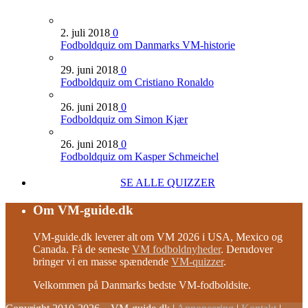
2. juli 2018
0
Fodboldquiz om Danmarks VM-historie
29. juni 2018
0
Fodboldquiz om Cristiano Ronaldo
26. juni 2018
0
Fodboldquiz om Simon Kjær
26. juni 2018
0
Fodboldquiz om Kasper Schmeichel
SE ALLE QUIZZER
Om VM-guide.dk
VM-guide.dk leverer alt om VM 2026 i USA, Mexico og
Canada. Få de seneste
VM fodboldnyheder
. Derudover
bringer vi en masse spændende
VM-quizzer
.
Velkommen på Danmarks bedste VM-fodboldsite.