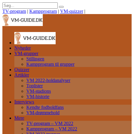
TV-program
|
Kampprogram
|
VM-quizzer
|
Nyheder
VM-grupper
Stillingen
Kampprogram til grupper
Quizzer
Artikler
VM 2022-holdanalyser
Toplister
VM-stadions
VM-historie
Interviews
Kendte fodboldfans
VM-drømmehold
Mere
TV-program – VM 2022
Kampprogram – VM 2022