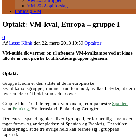
VM 2022-trupper
VM 2022-spilforslag
Forudsig VM
Optakt: VM-kval, Europa – gruppe I
0
Af
Lasse Klink
den
22. marts 2013 19:59
Optakter
VM-guide.dk varmer op til aftenens VM-kvalkampe ved at kigge
alle de ni europæiske kvalifikationsgrupper igennem.
Optakt:
Gruppe I, som er den sidste af de ni europæiske
kvalifikationsgrupper, rummer kun fem hold, hvilket betyder, at der i
hver runde er ét hold, som sidder over.
Gruppe I består af de regende verdens- og europamestre
Spanien
samt
Frankrig
, Hviderusland, Finland og Georgien.
Den eneste spænding, der bliver i gruppe I, er formentlig, hvem der
tager første- og andenpladsen af Spanien og Frankrig. Det virker
usandsynligt, at de tre øvrige hold kan blande sig i gruppens
topstrid.