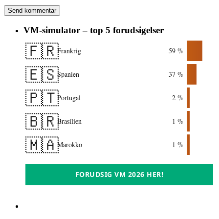
VM-simulator – top 5 forudsigelser
🇫🇷
Frankrig
59 %
🇪🇸
Spanien
37 %
🇵🇹
Portugal
2 %
🇧🇷
Brasilien
1 %
🇲🇦
Marokko
1 %
FORUDSIG VM 2026 HER!