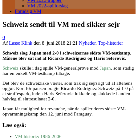
VM 2022-trupper
VM 2022-spilforslag
Forudsig VM
Schweiz sendt til VM med sikker sejr
0
Af
Lasse Klink
den
8. juni 2018 21:21
Nyheder
,
Top-historier
Schweiz slog Japan med 2-0 i schweizernes sidste VM-testkamp.
Målene blev sat ind af Ricardo Rodriguez og Haris Seferovic.
Schweiz
skulle i dag spille VM-generalprøve mod
Japan
, som stadig
har en enkelt VM-testkamp tilbage.
Det blev de schweiziske værter, som trak sig sejrsrigt ud af aftenens
opgør. Kort før pausen bragte Ricardo Rodriguez Schweiz på 1-0 på
et straffespark, inden Haris Seferovic lukkede og slukkede i anden
halvleg til slutresultatet 2-0.
Japan får mulighed for revanche, når de spiller deres sidste VM-
opvarmningskamp den 12. juni mod Paraguay.
Læs også:
VM-historie: 1986-2006