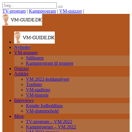
TV-program
|
Kampprogram
|
VM-quizzer
|
Nyheder
VM-grupper
Stillingen
Kampprogram til grupper
Quizzer
Artikler
VM 2022-holdanalyser
Toplister
VM-stadions
VM-historie
Interviews
Kendte fodboldfans
VM-drømmehold
Mere
TV-program – VM 2022
Kampprogram – VM 2022