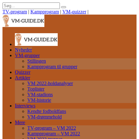
TV-program
|
Kampprogram
|
VM-quizzer
|
Nyheder
VM-grupper
Stillingen
Kampprogram til grupper
Quizzer
Artikler
VM 2022-holdanalyser
Toplister
VM-stadions
VM-historie
Interviews
Kendte fodboldfans
VM-drømmehold
Mere
TV-program – VM 2022
Kampprogram – VM 2022