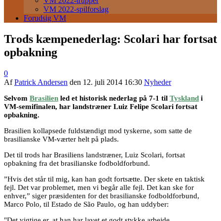
VM 2022-trupper
VM 2022-spilforslag
Forudsig VM
Trods kæmpenederlag: Scolari har fortsat
opbakning
0
Af
Patrick Andersen
den
12. juli 2014 16:30
Nyheder
Selvom
Brasilien
led et historisk nederlag på 7-1 til
Tyskland
i
VM-semifinalen, har landstræner Luiz Felipe Scolari fortsat
opbakning.
Brasilien kollapsede fuldstændigt mod tyskerne, som satte de
brasilianske VM-værter helt på plads.
Det til trods har Brasiliens landstræner, Luiz Scolari, fortsat
opbakning fra det brasilianske fodboldforbund.
”Hvis det står til mig, kan han godt fortsætte. Der skete en taktisk
fejl. Det var problemet, men vi begår alle fejl. Det kan ske for
enhver,” siger præsidenten for det brasilianske fodboldforbund,
Marco Polo, til Estado de São Paulo, og han uddyber:
"Det vigtige er, at han har lavet et godt stykke arbejde.