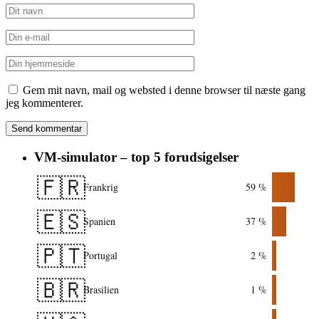
Gem mit navn, mail og websted i denne browser til næste gang
jeg kommenterer.
VM-simulator – top 5 forudsigelser
🇫🇷
Frankrig
59 %
🇪🇸
Spanien
37 %
🇵🇹
Portugal
2 %
🇧🇷
Brasilien
1 %