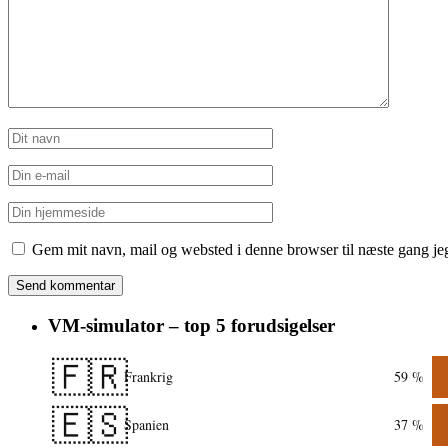
Gem mit navn, mail og websted i denne browser til næste gang j
VM-simulator – top 5 forudsigelser
🇫🇷
Frankrig
59 %
🇪🇸
Spanien
37 %