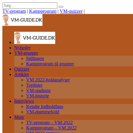
TV-program
|
Kampprogram
|
VM-quizzer
|
Nyheder
VM-grupper
Stillingen
Kampprogram til grupper
Quizzer
Artikler
VM 2022-holdanalyser
Toplister
VM-stadions
VM-historie
Interviews
Kendte fodboldfans
VM-drømmehold
Mere
TV-program – VM 2022
Kampprogram – VM 2022