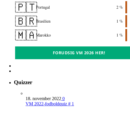
🇵🇹
Portugal
2 %
🇧🇷
Brasilien
1 %
🇲🇦
Marokko
1 %
FORUDSIG VM 2026 HER!
Quizzer
18. november 2022
0
VM 2022-fodboldquiz # 1