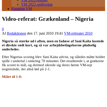
VM 2022-trupper
VM 2022-spilforslag
Forudsig VM
Video-referat: Grækenland – Nigeria
0
Af
Redaktionen
den
17. juni 2010 19:41
VM-referater 2010
Nigeria så stærke ud i aften, men en fadæse af Sani Kaita kostede
et direkte rødt kort, og så var arbejdsbetingelserne pludselig
anderledes.
Efter Nigerias scoring blev Sani Kaita udvist, og således måtte holdet
spille i undertal i omkring 70 minutter. Det resulterede i, at grækerne
fik scoret to mål, og dermed sikrede sig deres første VM-sejr
nogensinde, der altså lød på 2-1.
Målet til 1-0: