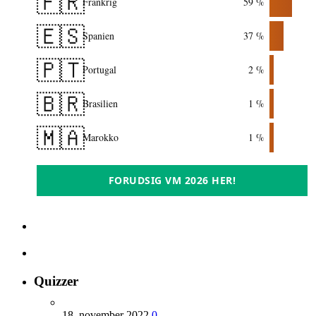
🇫🇷
Frankrig
59 %
🇪🇸
Spanien
37 %
🇵🇹
Portugal
2 %
🇧🇷
Brasilien
1 %
🇲🇦
Marokko
1 %
FORUDSIG VM 2026 HER!
Quizzer
18. november 2022
0