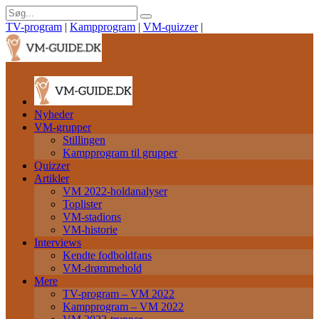
TV-program
|
Kampprogram
|
VM-quizzer
|
Nyheder
VM-grupper
Stillingen
Kampprogram til grupper
Quizzer
Artikler
VM 2022-holdanalyser
Toplister
VM-stadions
VM-historie
Interviews
Kendte fodboldfans
VM-drømmehold
Mere
TV-program – VM 2022
Kampprogram – VM 2022