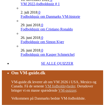
VM 2022-fodboldquiz # 1
2. juli 2018
0
Fodboldquiz om Danmarks VM-historie
29. juni 2018
0
Fodboldquiz om Cristiano Ronaldo
26. juni 2018
0
Fodboldquiz om Simon Kjær
26. juni 2018
0
Fodboldquiz om Kasper Schmeichel
SE ALLE QUIZZER
Om VM-guide.dk
VM-guide.dk leverer alt om VM 2026 i USA, Mexico og
Canada. Få de seneste
VM fodboldnyheder
. Derudover
bringer vi en masse spændende
VM-quizzer
.
Velkommen på Danmarks bedste VM-fodboldsite.