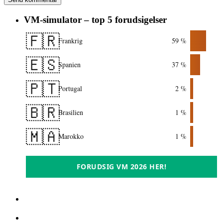
VM-simulator – top 5 forudsigelser
🇫🇷
Frankrig
59 %
🇪🇸
Spanien
37 %
🇵🇹
Portugal
2 %
🇧🇷
Brasilien
1 %
🇲🇦
Marokko
1 %
FORUDSIG VM 2026 HER!