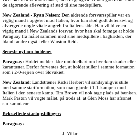
de afgørende aflevering af sted til sine medspillere.
New Zealand - Ryan Nelsen:
Den aldrende forsvarsspiller var en
vigtig mand i opgøret mod Italien, hvor han stod godt defensivt og
afværgede nogle vitale angreb fra Italiens side. Han vil blive en
vigtig mand i New Zealands forsvar, hvor han skal forsøge at holde
Paraguay fra målet sammen med sine medspillere i bagkæden, der
blandt andre også tæller Winston Reid.
Seneste nyt om holdene:
Paraguay:
Holdet melder ikke umiddelbart om hverken skader eller
karantæner. Derfor forventes det, at holdet stiller i samme formation
som i 2-0-sejren over Slovakiet.
New Zealand:
Landstræner Ricki Herbert vil sandsynligvis stille
med samme startformation, som man gjorde i 1-1-kampen mod
Italien i den seneste kamp. Tim Brown vil nok tage plads på bænken.
Mark Paston vil vogte målet, på trods af, at Glen Moss har afsonet
sin karantæne.
Bekræftede startopstillinger:
Paraguay:
J. Villar