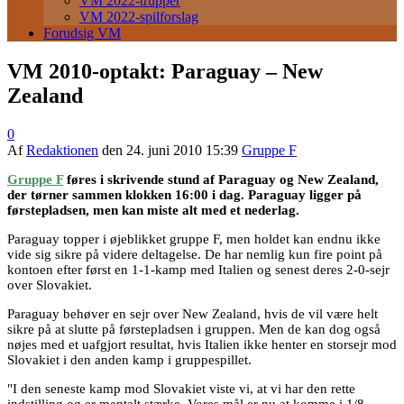
VM 2022-trupper
VM 2022-spilforslag
Forudsig VM
VM 2010-optakt: Paraguay – New
Zealand
0
Af
Redaktionen
den
24. juni 2010 15:39
Gruppe F
Gruppe F
føres i skrivende stund af Paraguay og New Zealand,
der tørner sammen klokken 16:00 i dag. Paraguay ligger på
førstepladsen, men kan miste alt med et nederlag.
Paraguay topper i øjeblikket gruppe F, men holdet kan endnu ikke
vide sig sikre på videre deltagelse. De har nemlig kun fire point på
kontoen efter først en 1-1-kamp med Italien og senest deres 2-0-sejr
over Slovakiet.
Paraguay behøver en sejr over New Zealand, hvis de vil være helt
sikre på at slutte på førstepladsen i gruppen. Men de kan dog også
nøjes med et uafgjort resultat, hvis Italien ikke henter en storsejr mod
Slovakiet i den anden kamp i gruppespillet.
"I den seneste kamp mod Slovakiet viste vi, at vi har den rette
indstilling og er mentalt stærke. Vores mål er nu at komme i 1/8-