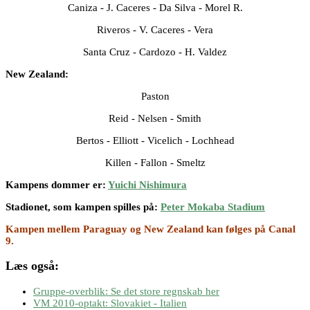
Caniza - J. Caceres - Da Silva - Morel R.
Riveros - V. Caceres - Vera
Santa Cruz - Cardozo - H. Valdez
New Zealand:
Paston
Reid - Nelsen - Smith
Bertos - Elliott - Vicelich - Lochhead
Killen - Fallon - Smeltz
Kampens dommer er:
Yuichi Nishimura
Stadionet, som kampen spilles på:
Peter Mokaba Stadium
Kampen mellem Paraguay og New Zealand kan følges på Canal
9.
Læs også:
Gruppe-overblik: Se det store regnskab her
VM 2010-optakt: Slovakiet - Italien