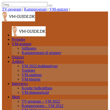
TV-program
|
Kampprogram
|
VM-quizzer
|
Nyheder
VM-grupper
Stillingen
Kampprogram til grupper
Quizzer
Artikler
VM 2022-holdanalyser
Toplister
VM-stadions
VM-historie
Interviews
Kendte fodboldfans
VM-drømmehold
Mere
TV-program – VM 2022
Kampprogram – VM 2022