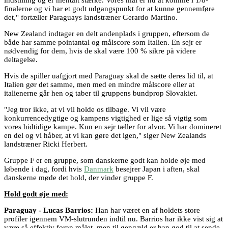
finalerne og vi har et godt udgangspunkt for at kunne gennemføre
det," fortæller Paraguays landstræner Gerardo Martino.
New Zealand indtager en delt andenplads i gruppen, eftersom de
både har samme pointantal og målscore som Italien. En sejr er
nødvendig for dem, hvis de skal være 100 % sikre på videre
deltagelse.
Hvis de spiller uafgjort med Paraguay skal de sætte deres lid til, at
Italien gør det samme, men med en mindre målscore eller at
italienerne går hen og taber til gruppens bundprop Slovakiet.
"Jeg tror ikke, at vi vil holde os tilbage. Vi vil være
konkurrencedygtige og kampens vigtighed er lige så vigtig som
vores hidtidige kampe. Kun en sejr tæller for alvor. Vi har domineret
en del og vi håber, at vi kan gøre det igen," siger New Zealands
landstræner Ricki Herbert.
Gruppe F er en gruppe, som danskerne godt kan holde øje med
løbende i dag, fordi hvis
Danmark
besejrer Japan i aften, skal
danskerne møde det hold, der vinder gruppe F.
Hold godt øje med:
Paraguay - Lucas Barrios:
Han har været en af holdets store
profiler igennem VM-slutrunden indtil nu. Barrios har ikke vist sig at
være så effektiv foran målet, men til gengæld er han god til at sende