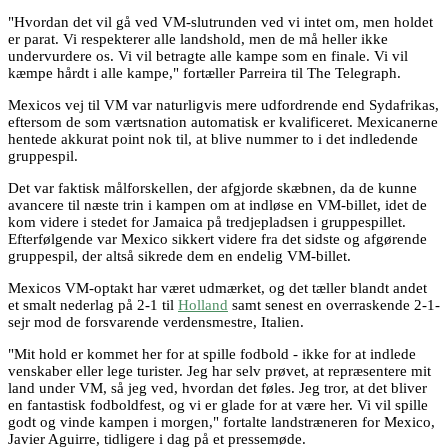
"Hvordan det vil gå ved VM-slutrunden ved vi intet om, men holdet
er parat. Vi respekterer alle landshold, men de må heller ikke
undervurdere os. Vi vil betragte alle kampe som en finale. Vi vil
kæmpe hårdt i alle kampe," fortæller Parreira til The Telegraph.
Mexicos vej til VM var naturligvis mere udfordrende end Sydafrikas,
eftersom de som værtsnation automatisk er kvalificeret. Mexicanerne
hentede akkurat point nok til, at blive nummer to i det indledende
gruppespil.
Det var faktisk målforskellen, der afgjorde skæbnen, da de kunne
avancere til næste trin i kampen om at indløse en VM-billet, idet de
kom videre i stedet for Jamaica på tredjepladsen i gruppespillet.
Efterfølgende var Mexico sikkert videre fra det sidste og afgørende
gruppespil, der altså sikrede dem en endelig VM-billet.
Mexicos VM-optakt har været udmærket, og det tæller blandt andet
et smalt nederlag på 2-1 til
Holland
samt senest en overraskende 2-1-
sejr mod de forsvarende verdensmestre, Italien.
"Mit hold er kommet her for at spille fodbold - ikke for at indlede
venskaber eller lege turister. Jeg har selv prøvet, at repræsentere mit
land under VM, så jeg ved, hvordan det føles. Jeg tror, at det bliver
en fantastisk fodboldfest, og vi er glade for at være her. Vi vil spille
godt og vinde kampen i morgen," fortalte landstræneren for Mexico,
Javier Aguirre, tidligere i dag på et pressemøde.