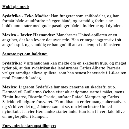
Hold øje med:
Sydafrika - Teko Modise:
Han fungerer som spilfordeler, og han
formår både at udfordre på egen hånd, og samtidig fodre sine
holdkammerater med gode pasninger både i fødderne og i dybden.
Mexico - Javier Hernandez:
Manchester United-spilleren er en
angriber, der kan levere det uventede. Han er meget aggressiv i sit
angrebsspil, og samtidig er han god til at sætte tempo i offensiven.
Seneste nyt om holdene:
Sydafrika:
Værtsnationen kan melde om en skadesfri trup, og meget
tyder på, at den sydafrikanske landstræner Carlos Alberto Parreria
vælger samtlige elleve spillere, som han senest benyttede i 1-0-sejren
mod Danmark lørdag.
Mexico:
Ligesom Sydafrika har mexicanerne en skadesfri trup.
Dermed vil Guillermo Ochoa efter alt at dømme starte i målet, mens
Efrain Juarez, Ricardo Osorio, anfører Rafael Marquez og Carlos
Salcido vil udgøre forsvaret. På midtbanen er der mange alternativer,
og så bliver det også interessant at se, om Manchester United-
nyindkøbet Javier Hernandez starter inde. Han kan i hvert fald blive
en nøglespiller i kampen.
Forventede startopstillinger: