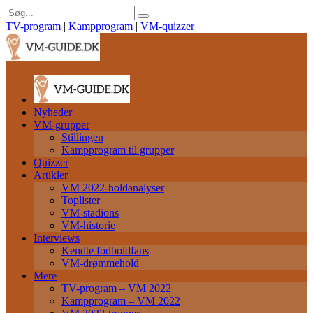
TV-program
|
Kampprogram
|
VM-quizzer
|
Nyheder
VM-grupper
Stillingen
Kampprogram til grupper
Quizzer
Artikler
VM 2022-holdanalyser
Toplister
VM-stadions
VM-historie
Interviews
Kendte fodboldfans
VM-drømmehold
Mere
TV-program – VM 2022
Kampprogram – VM 2022