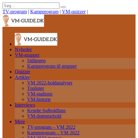
TV-program
|
Kampprogram
|
VM-quizzer
|
Nyheder
VM-grupper
Stillingen
Kampprogram til grupper
Quizzer
Artikler
VM 2022-holdanalyser
Toplister
VM-stadions
VM-historie
Interviews
Kendte fodboldfans
VM-drømmehold
Mere
TV-program – VM 2022
Kampprogram – VM 2022