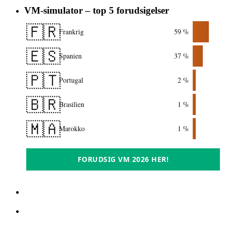
VM-simulator – top 5 forudsigelser
🇫🇷
Frankrig
59 %
🇪🇸
Spanien
37 %
🇵🇹
Portugal
2 %
🇧🇷
Brasilien
1 %
🇲🇦
Marokko
1 %
FORUDSIG VM 2026 HER!