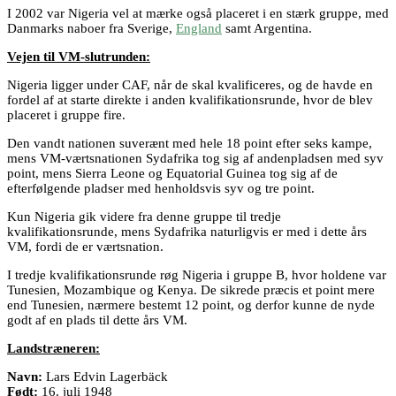
I 2002 var Nigeria vel at mærke også placeret i en stærk gruppe, med
Danmarks naboer fra Sverige,
England
samt Argentina.
Vejen til VM-slutrunden:
Nigeria ligger under CAF, når de skal kvalificeres, og de havde en
fordel af at starte direkte i anden kvalifikationsrunde, hvor de blev
placeret i gruppe fire.
Den vandt nationen suverænt med hele 18 point efter seks kampe,
mens VM-værtsnationen Sydafrika tog sig af andenpladsen med syv
point, mens Sierra Leone og Equatorial Guinea tog sig af de
efterfølgende pladser med henholdsvis syv og tre point.
Kun Nigeria gik videre fra denne gruppe til tredje
kvalifikationsrunde, mens Sydafrika naturligvis er med i dette års
VM, fordi de er værtsnation.
I tredje kvalifikationsrunde røg Nigeria i gruppe B, hvor holdene var
Tunesien, Mozambique og Kenya. De sikrede præcis et point mere
end Tunesien, nærmere bestemt 12 point, og derfor kunne de nyde
godt af en plads til dette års VM.
Landstræneren:
Navn:
Lars Edvin Lagerbäck
Født:
16. juli 1948