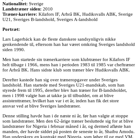
Nationalitet:
Sverige
Landstræner siden:
2010
Træner-karriere:
Kilafors IF, Arbrå BK, Hudiksvalls ABK, Sverige
U21, Sveriges B-landshold, Sveriges A-landshold
Portræt:
Lars Lagerbäck kan de fleste danskere sandsynligvis nikke
genkendende til, eftersom han har været omkring Sveriges landshold
siden 1990.
Men han startede sin trænerkarriere som klubtræner for Kilafors IF
helt tilbage i 1966, mens han i perioden 1983 til 1985 var cheftræner
for Arbrå BK. Hans sidste klub som træner blev Hudiksvalls ABK.
Derefter kastede han sig over træneropgaver under Sveriges
landshold. Han startede med Sveriges U21-mandskab, som han
styrede frem til 1995, derefter blev han træner for B-landsholdet,
men i 1998 valgte han at takke ja til tilbuddet, om at blive
assistenttræner, hvilket han var i et år, inden han fik det store
ansvar ved at blive Sveriges landstræner.
Denne stilling havde han i de næste ni år, før han valgte at stoppe
som landstræner. Men den 62-årige træner besluttede sig for at blive
landstræner for Nigeria i februar måned i år, og dermed afløste han
manden, der havde siddet på posten de seneste to år, Shaibu Amodu.
Han underskrev en kontrakt med Nigeria, som løber til og med VM.