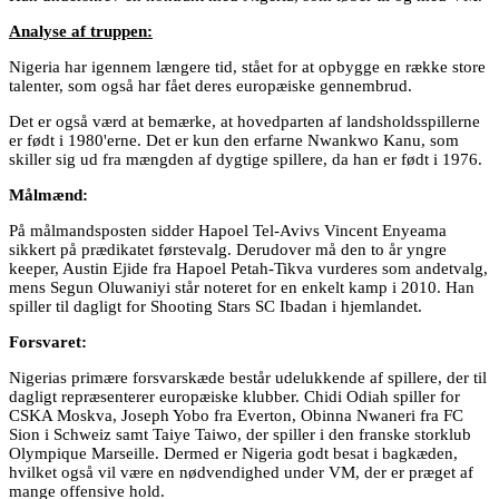
Analyse af truppen:
Nigeria har igennem længere tid, stået for at opbygge en række store
talenter, som også har fået deres europæiske gennembrud.
Det er også værd at bemærke, at hovedparten af landsholdsspillerne
er født i 1980'erne. Det er kun den erfarne Nwankwo Kanu, som
skiller sig ud fra mængden af dygtige spillere, da han er født i 1976.
Målmænd:
På målmandsposten sidder Hapoel Tel-Avivs Vincent Enyeama
sikkert på prædikatet førstevalg. Derudover må den to år yngre
keeper, Austin Ejide fra Hapoel Petah-Tikva vurderes som andetvalg,
mens Segun Oluwaniyi står noteret for en enkelt kamp i 2010. Han
spiller til dagligt for Shooting Stars SC Ibadan i hjemlandet.
Forsvaret:
Nigerias primære forsvarskæde består udelukkende af spillere, der til
dagligt repræsenterer europæiske klubber. Chidi Odiah spiller for
CSKA Moskva, Joseph Yobo fra Everton, Obinna Nwaneri fra FC
Sion i Schweiz samt Taiye Taiwo, der spiller i den franske storklub
Olympique Marseille. Dermed er Nigeria godt besat i bagkæden,
hvilket også vil være en nødvendighed under VM, der er præget af
mange offensive hold.