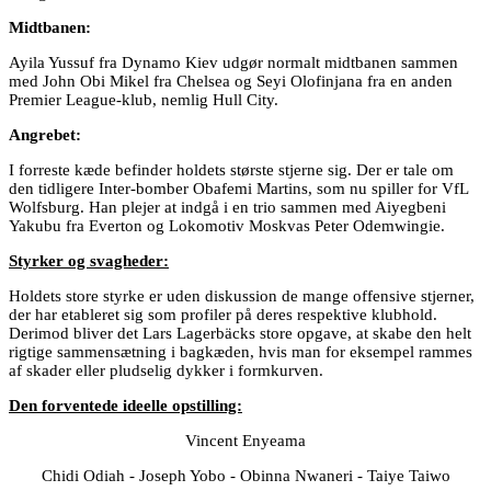
Midtbanen:
Ayila Yussuf fra Dynamo Kiev udgør normalt midtbanen sammen
med John Obi Mikel fra Chelsea og Seyi Olofinjana fra en anden
Premier League-klub, nemlig Hull City.
Angrebet:
I forreste kæde befinder holdets største stjerne sig. Der er tale om
den tidligere Inter-bomber Obafemi Martins, som nu spiller for VfL
Wolfsburg. Han plejer at indgå i en trio sammen med Aiyegbeni
Yakubu fra Everton og Lokomotiv Moskvas Peter Odemwingie.
Styrker og svagheder:
Holdets store styrke er uden diskussion de mange offensive stjerner,
der har etableret sig som profiler på deres respektive klubhold.
Derimod bliver det Lars Lagerbäcks store opgave, at skabe den helt
rigtige sammensætning i bagkæden, hvis man for eksempel rammes
af skader eller pludselig dykker i formkurven.
Den forventede ideelle opstilling:
Vincent Enyeama
Chidi Odiah - Joseph Yobo - Obinna Nwaneri - Taiye Taiwo