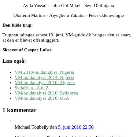
Ayila Yussuf - John Obi Mikel - Seyi Olofinjana
Obafemi Martins - Aiyegbeni Yakubu - Peter Odemwingie
Den fulde trup:
Truppen udtages senest 10. juni. VM-guide.dk bringer den så snart,
at den er blevet offentliggjort.
Skrevet af Casper Lohse
Læs også:
VM 2018-holdanalyse: Nigeria
VM-holdanalyse 2014: Nigeria
VM-holdanalyse 2010: Algeriet
Sydafrika - A til Z
VM-holdanalyse 2010: Sydkorea
VM-holdanalyse 2010: USA
1 kommentar
Michael Toubeily
den
5. juni 2010 22:50