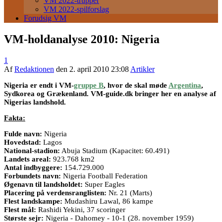
VM 2022-trupper
VM 2022-spilforslag
Forudsig VM
VM-holdanalyse 2010: Nigeria
1
Af
Redaktionen
den
2. april 2010 23:08
Artikler
Nigeria er endt i VM-
gruppe B
, hvor de skal møde
Argentina
,
Sydkorea og Grækenland. VM-guide.dk bringer her en analyse af
Nigerias landshold.
Fakta:
Fulde navn:
Nigeria
Hovedstad:
Lagos
National-stadion:
Abuja Stadium (Kapacitet: 60.491)
Landets areal:
923.768 km2
Antal indbyggere:
154.729.000
Forbundets navn:
Nigeria Football Federation
Øgenavn til landsholdet:
Super Eagles
Placering på verdensranglisten:
Nr. 21 (Marts)
Flest landskampe:
Mudashiru Lawal, 86 kampe
Flest mål:
Rashidi Yekini, 37 scoringer
Største sejr:
Nigeria - Dahomey - 10-1 (28. november 1959)