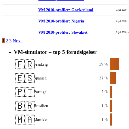
VM 2010-profiler: Grækenland
7. juli 2010
VM 2010-profiler: Nigeria
7. juli 2010
VM 2010-profiler: Slovakiet
7. juli 2010
1
2
3
Next
VM-simulator – top 5 forudsigelser
🇫🇷
Frankrig
59 %
🇪🇸
Spanien
37 %
🇵🇹
Portugal
2 %
🇧🇷
Brasilien
1 %
🇲🇦
Marokko
1 %