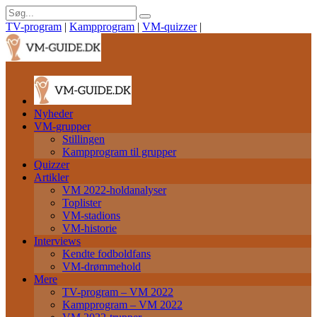
TV-program
|
Kampprogram
|
VM-quizzer
|
Nyheder
VM-grupper
Stillingen
Kampprogram til grupper
Quizzer
Artikler
VM 2022-holdanalyser
Toplister
VM-stadions
VM-historie
Interviews
Kendte fodboldfans
VM-drømmehold
Mere
TV-program – VM 2022
Kampprogram – VM 2022