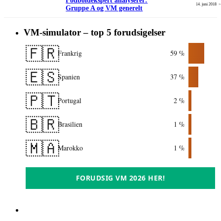
Fodboldekspert analyserer:
14. juni 2018
Gruppe A og VM generelt
VM-simulator – top 5 forudsigelser
🇫🇷
Frankrig
59 %
🇪🇸
Spanien
37 %
🇵🇹
Portugal
2 %
🇧🇷
Brasilien
1 %
🇲🇦
Marokko
1 %
FORUDSIG VM 2026 HER!