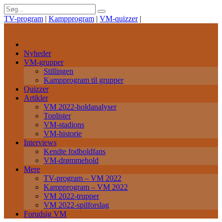
TV-program
|
Kampprogram
|
VM-quizzer
|
Nyheder
VM-grupper
Stillingen
Kampprogram til grupper
Quizzer
Artikler
VM 2022-holdanalyser
Toplister
VM-stadions
VM-historie
Interviews
Kendte fodboldfans
VM-drømmehold
Mere
TV-program – VM 2022
Kampprogram – VM 2022
VM 2022-trupper
VM 2022-spilforslag
Forudsig VM