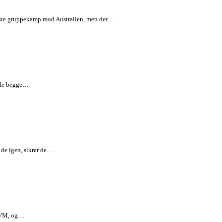
rste gruppekamp mod Australien, men der…
a de begge…
 de igen, sikrer de…
t VM, og…