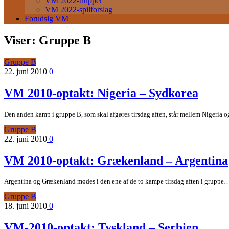
VM 2022-trupper
VM 2022-spilforslag
Forudsig VM
Viser:
Gruppe B
Gruppe B
22. juni 2010
0
VM 2010-optakt: Nigeria – Sydkorea
Den anden kamp i gruppe B, som skal afgøres tirsdag aften, står mellem Nigeria
Gruppe B
22. juni 2010
0
VM 2010-optakt: Grækenland – Argentina
Argentina og Grækenland mødes i den ene af de to kampe tirsdag aften i gruppe
Gruppe B
18. juni 2010
0
VM-2010-optakt: Tyskland – Serbien