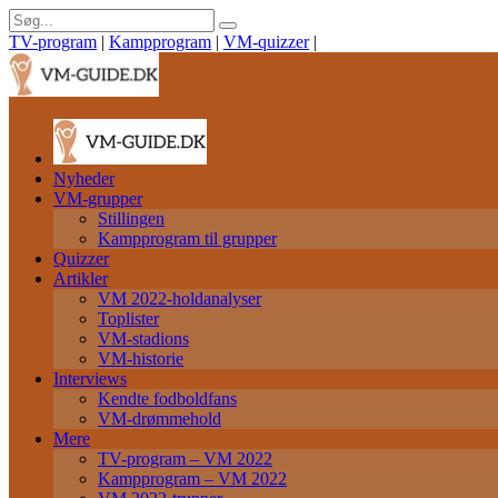
TV-program
|
Kampprogram
|
VM-quizzer
|
Nyheder
VM-grupper
Stillingen
Kampprogram til grupper
Quizzer
Artikler
VM 2022-holdanalyser
Toplister
VM-stadions
VM-historie
Interviews
Kendte fodboldfans
VM-drømmehold
Mere
TV-program – VM 2022
Kampprogram – VM 2022