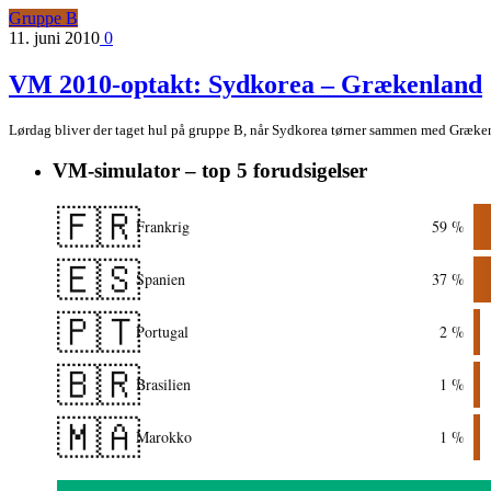
Gruppe B
11. juni 2010
0
VM 2010-optakt: Sydkorea – Grækenland
Lørdag bliver der taget hul på gruppe B, når Sydkorea tørner sammen med Græ
VM-simulator – top 5 forudsigelser
🇫🇷
Frankrig
59 %
🇪🇸
Spanien
37 %
🇵🇹
Portugal
2 %
🇧🇷
Brasilien
1 %
🇲🇦
Marokko
1 %