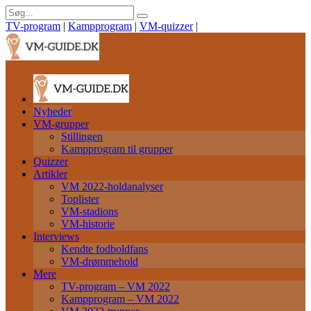
TV-program
|
Kampprogram
|
VM-quizzer
|
Nyheder
VM-grupper
Stillingen
Kampprogram til grupper
Quizzer
Artikler
VM 2022-holdanalyser
Toplister
VM-stadions
VM-historie
Interviews
Kendte fodboldfans
VM-drømmehold
Mere
TV-program – VM 2022
Kampprogram – VM 2022