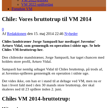
VM 2022-trupper
VM 2022-spilforslag
Forudsig VM
Chile: Vores bruttotrup til VM 2014
0
Af
Redaktionen
den
15. maj 2014 22:46
Nyheder
Chiles landstræner Jorge Sampaoli har medtaget Juventus'
Arturo Vidal, som gennemgik en operation i sidste uge. Se hele
Chiles VM-bruttotrup her.
Den chilenske mandstræner, Jorge Sampaoli, har taget chancen med
holdets store profil, Arturo Vidal.
Sampaoli har nemlig udtaget Vidal til Chiles bruttotrup, på trods af,
at Juventus-spilleren gennemgik en operation i sidste uge.
Det vides ikke, om han er i stand til at deltage ved VM, men nu er
han i hvert fald med i den 30 mands store bruttotrup, der skal
skaleres ned til 23 spillere inden 2. juni.
Chiles VM 2014-bruttotrup: