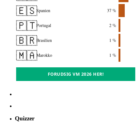
🇪🇸
Spanien
37 %
🇵🇹
Portugal
2 %
🇧🇷
Brasilien
1 %
🇲🇦
Marokko
1 %
FORUDSIG VM 2026 HER!
Quizzer