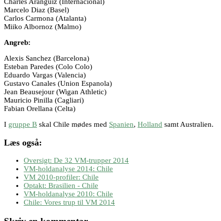
Charles Aranguiz (Internacional)
Marcelo Diaz (Basel)
Carlos Carmona (Atalanta)
Miiko Albornoz (Malmo)
Angreb:
Alexis Sanchez (Barcelona)
Esteban Paredes (Colo Colo)
Eduardo Vargas (Valencia)
Gustavo Canales (Union Espanola)
Jean Beausejour (Wigan Athletic)
Mauricio Pinilla (Cagliari)
Fabian Orellana (Celta)
I
gruppe B
skal Chile mødes med
Spanien
,
Holland
samt Australien.
Læs også:
Oversigt: De 32 VM-trupper 2014
VM-holdanalyse 2014: Chile
VM 2010-profiler: Chile
Optakt: Brasilien - Chile
VM-holdanalyse 2010: Chile
Chile: Vores trup til VM 2014