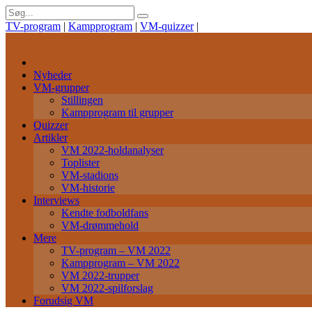
TV-program
|
Kampprogram
|
VM-quizzer
|
Nyheder
VM-grupper
Stillingen
Kampprogram til grupper
Quizzer
Artikler
VM 2022-holdanalyser
Toplister
VM-stadions
VM-historie
Interviews
Kendte fodboldfans
VM-drømmehold
Mere
TV-program – VM 2022
Kampprogram – VM 2022
VM 2022-trupper
VM 2022-spilforslag
Forudsig VM