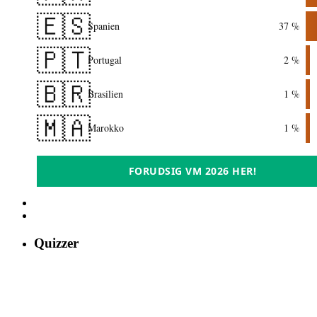
🇪🇸
Spanien
37 %
🇵🇹
Portugal
2 %
🇧🇷
Brasilien
1 %
🇲🇦
Marokko
1 %
FORUDSIG VM 2026 HER!
Quizzer