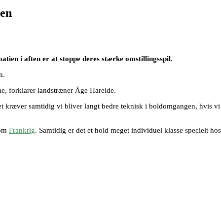
ien
ien i aften er at stoppe deres stærke omstillingsspil.
n.
, forklarer landstræner Åge Hareide.
det kræver samtidig vi bliver langt bedre teknisk i boldomgangen, hvis vi
 om
Frankrig
. Samtidig er det et hold meget individuel klasse specielt ho