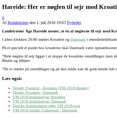
Hareide: Her er nøglen til sejr mod Kroat
0
Af
Redaktionen
den
1. juli 2018 19:03
Nyheder
Landstræner Åge Hareide mener, at én af nøglerne til sejr mod Kroat
I aften klokken 20:00 mødes Kroatien og
Danmark
i ottendedelsfinale
På et specielt et punkt hos kroaterne skal Danmark være opmærksomme
"Hele nøglen til sejr ligger i at stoppe de kroatiske omstillinger, men 
Bladet og tilføjer:
"De er stærke på omstillinger og på den måde kan de godt minde lidt
Læs også:
Optakt: Frankrig - Kroatien (VM 2018-finalen)
Optakt: Kroatien - Danmark
VM 2018-holdanalyse: Kroatien
VM 2018-holdanalyse: Danmark
Danske kommentarer efter VM 2018-exit
VM 2010-optakt: Cameroun - Danmark