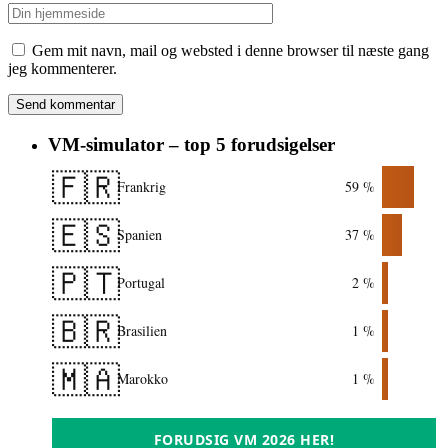
Gem mit navn, mail og websted i denne browser til næste gang
jeg kommenterer.
VM-simulator – top 5 forudsigelser
🇫🇷
Frankrig
59 %
🇪🇸
Spanien
37 %
🇵🇹
Portugal
2 %
🇧🇷
Brasilien
1 %
🇲🇦
Marokko
1 %
FORUDSIG VM 2026 HER!