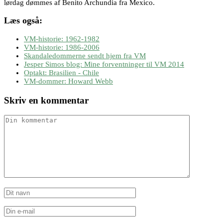
lørdag dømmes af Benito Archundia fra Mexico.
Læs også:
VM-historie: 1962-1982
VM-historie: 1986-2006
Skandaledommerne sendt hjem fra VM
Jesper Simos blog: Mine forventninger til VM 2014
Optakt: Brasilien - Chile
VM-dommer: Howard Webb
Skriv en kommentar