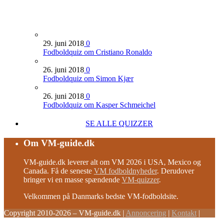
29. juni 2018
0
Fodboldquiz om Cristiano Ronaldo
26. juni 2018
0
Fodboldquiz om Simon Kjær
26. juni 2018
0
Fodboldquiz om Kasper Schmeichel
SE ALLE QUIZZER
Om VM-guide.dk
VM-guide.dk leverer alt om VM 2026 i USA, Mexico og
Canada. Få de seneste
VM fodboldnyheder
. Derudover
bringer vi en masse spændende
VM-quizzer
.
Velkommen på Danmarks bedste VM-fodboldsite.
Copyright 2010-2026 – VM-guide.dk
|
Annoncering
|
Kontakt
|