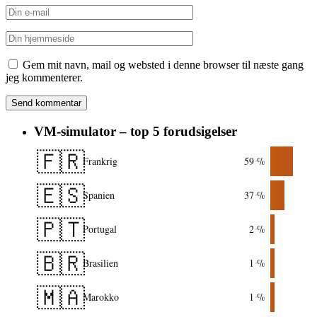
Gem mit navn, mail og websted i denne browser til næste gang
jeg kommenterer.
VM-simulator – top 5 forudsigelser
🇫🇷
Frankrig
59 %
🇪🇸
Spanien
37 %
🇵🇹
Portugal
2 %
🇧🇷
Brasilien
1 %
🇲🇦
Marokko
1 %