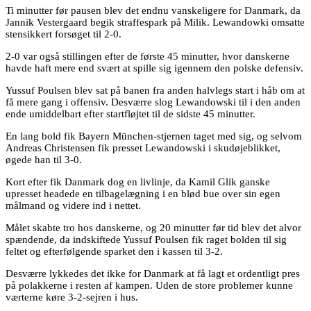
Ti minutter før pausen blev det endnu vanskeligere for Danmark, da
Jannik Vestergaard begik straffespark på Milik. Lewandowki omsatte
stensikkert forsøget til 2-0.
2-0 var også stillingen efter de første 45 minutter, hvor danskerne
havde haft mere end svært at spille sig igennem den polske defensiv.
Yussuf Poulsen blev sat på banen fra anden halvlegs start i håb om at
få mere gang i offensiv. Desværre slog Lewandowski til i den anden
ende umiddelbart efter startfløjtet til de sidste 45 minutter.
En lang bold fik Bayern München-stjernen taget med sig, og selvom
Andreas Christensen fik presset Lewandowski i skudøjeblikket,
øgede han til 3-0.
Kort efter fik Danmark dog en livlinje, da Kamil Glik ganske
upresset headede en tilbagelægning i en blød bue over sin egen
målmand og videre ind i nettet.
Målet skabte tro hos danskerne, og 20 minutter før tid blev det alvor
spændende, da indskiftede Yussuf Poulsen fik raget bolden til sig
feltet og efterfølgende sparket den i kassen til 3-2.
Desværre lykkedes det ikke for Danmark at få lagt et ordentligt pres
på polakkerne i resten af kampen. Uden de store problemer kunne
værterne køre 3-2-sejren i hus.