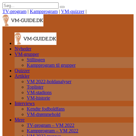
TV-program
|
Kampprogram
|
VM-quizzer
|
Nyheder
VM-grupper
Stillingen
Kampprogram til grupper
Quizzer
Artikler
VM 2022-holdanalyser
Toplister
VM-stadions
VM-historie
Interviews
Kendte fodboldfans
VM-drømmehold
Mere
TV-program – VM 2022
Kampprogram – VM 2022