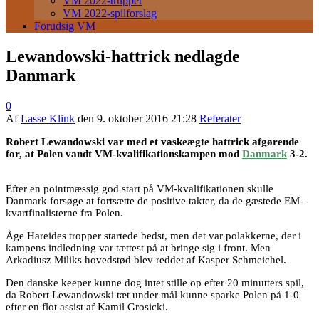
VM 2022-trupper
VM 2022-spilforslag
Forudsig VM
Lewandowski-hattrick nedlagde
Danmark
0
Af
Lasse Klink
den
9. oktober 2016 21:28
Referater
Robert Lewandowski var med et vaskeægte hattrick afgørende
for, at Polen vandt VM-kvalifikationskampen mod
Danmark
3-2.
Efter en pointmæssig god start på VM-kvalifikationen skulle
Danmark forsøge at fortsætte de positive takter, da de gæstede EM-
kvartfinalisterne fra Polen.
Åge Hareides tropper startede bedst, men det var polakkerne, der i
kampens indledning var tættest på at bringe sig i front. Men
Arkadiusz Miliks hovedstød blev reddet af Kasper Schmeichel.
Den danske keeper kunne dog intet stille op efter 20 minutters spil,
da Robert Lewandowski tæt under mål kunne sparke Polen på 1-0
efter en flot assist af Kamil Grosicki.