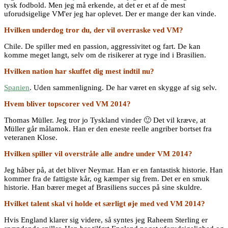
tysk fodbold. Men jeg må erkende, at det er et af de mest
uforudsigelige VM'er jeg har oplevet. Der er mange der kan vinde.
Hvilken underdog tror du, der vil overraske ved VM?
Chile. De spiller med en passion, aggressivitet og fart. De kan
komme meget langt, selv om de risikerer at ryge ind i Brasilien.
Hvilken nation har skuffet dig mest indtil nu?
Spanien
. Uden sammenligning. De har været en skygge af sig selv.
Hvem bliver topscorer ved VM 2014?
Thomas Müller. Jeg tror jo Tyskland vinder 🙂 Det vil kræve, at
Müller går målamok. Han er den eneste reelle angriber bortset fra
veteranen Klose.
Hvilken spiller vil overstråle alle andre under VM 2014?
Jeg håber på, at det bliver Neymar. Han er en fantastisk historie. Han
kommer fra de fattigste kår, og kæmper sig frem. Det er en smuk
historie. Han bærer meget af Brasiliens succes på sine skuldre.
Hvilket talent skal vi holde et særligt øje med ved VM 2014?
Hvis England klarer sig videre, så syntes jeg Raheem Sterling er