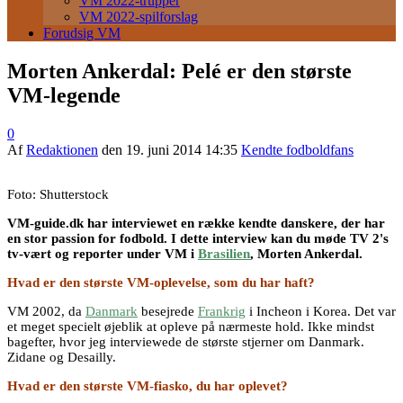
VM 2022-trupper
VM 2022-spilforslag
Forudsig VM
Morten Ankerdal: Pelé er den største
VM-legende
0
Af
Redaktionen
den
19. juni 2014 14:35
Kendte fodboldfans
Foto: Shutterstock
VM-guide.dk har interviewet en række kendte danskere, der har
en stor passion for fodbold. I dette interview kan du møde TV 2's
tv-vært og reporter under VM i
Brasilien
, Morten Ankerdal.
Hvad er den største VM-oplevelse, som du har haft?
VM 2002, da
Danmark
besejrede
Frankrig
i Incheon i Korea. Det var
et meget specielt øjeblik at opleve på nærmeste hold. Ikke mindst
bagefter, hvor jeg interviewede de største stjerner om Danmark.
Zidane og Desailly.
Hvad er den største VM-fiasko, du har oplevet?