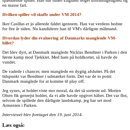
spændende spiller. Han har tilført England noget uforudsigelighed og
en masse fart.
Hvilken spiller vil skuffe under VM 2014?
Iker Casillas er jo allerede faldet igennem. Han var verdens bedste
for fire år siden. Nu kandiderer han til VM's dårligste målmand.
Hvordan lyder din evaluering af Danmarks manglende VM-
billet?
Det blev dyrt, at Danmark manglede Nicklas Bendtner i Parken i den
første kamp mod Tjekkiet. Med ham på holdkortet, så havde de
vundet.
De vadede i chancer, men manglede en dygtig afslutter. På det
tidspunkt var Bendtner i udmærket form. Det var de to point
Danmark manglede for at komme til play off.
Jeg synes, at holdet viste stor moral, da det så sorteste ud. Morten
Olsen fik genrejst holdet, da vi alle havde opgivet håbet. Det var flot,
selvom de spillede den dårligste landskamp, jeg har set mod
Armenien i Parken.
Interviewet blev foretaget den 19. juni 2014.
Læs også: