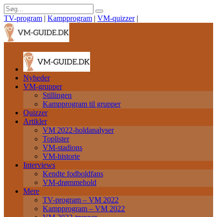
TV-program
|
Kampprogram
|
VM-quizzer
|
Nyheder
VM-grupper
Stillingen
Kampprogram til grupper
Quizzer
Artikler
VM 2022-holdanalyser
Toplister
VM-stadions
VM-historie
Interviews
Kendte fodboldfans
VM-drømmehold
Mere
TV-program – VM 2022
Kampprogram – VM 2022