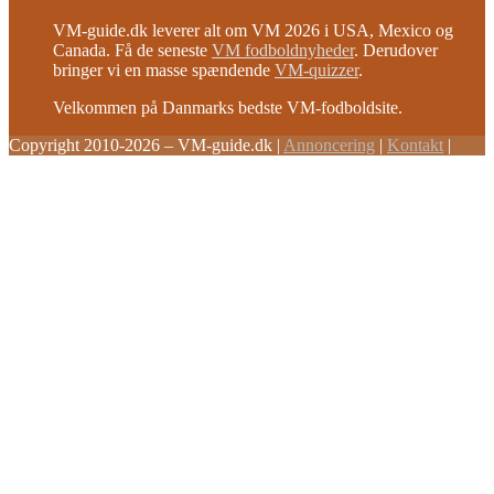
VM-guide.dk leverer alt om VM 2026 i USA, Mexico og
Canada. Få de seneste
VM fodboldnyheder
. Derudover
bringer vi en masse spændende
VM-quizzer
.
Velkommen på Danmarks bedste VM-fodboldsite.
Copyright 2010-2026 – VM-guide.dk
|
Annoncering
|
Kontakt
|