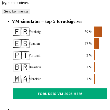
jeg kommenterer.
VM-simulator – top 5 forudsigelser
🇫🇷
Frankrig
59 %
🇪🇸
Spanien
37 %
🇵🇹
Portugal
2 %
🇧🇷
Brasilien
1 %
🇲🇦
Marokko
1 %
FORUDSIG VM 2026 HER!