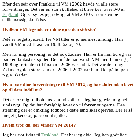
Efter den sejr over Frankrig til VM i 2002 havde vi alle store
forventninger. Det var en stor skuffelse, at blive kørt over 3-0 af
England
. Og så synes jeg i øvrigt at VM 2010 var en kæmpe
spillemæssig skuffelse.
Hvilken VM-legende er i dine øjne den største?
Pelé er noget specielt. Tre VM titler er jo nærmest umuligt. Han
vandt VM med Brasilien 1958, 62 og 70.
Men for mig personligt er det nok Zidane. Han er fra min tid og var
bare en fantastisk spiller. Den måde han vandt VM med Frankrig på
1998 og førte dem til finalen i 2006 var unikt. Det var den unge
Zidane og den store samler i 2006. I 2002 var han ikke på toppen
p.g.a. skader.
Hvad var dine forventninger til VM 2014, og har slutrunden levet
op til dem indtil nu?
Det er for mig fodboldens land vi spiller i. Jeg har glædet mig helt
sindssygt. Og det har foreløbig levet op til forventningerne. Den
stemning der er omkring fodbold i dette land skal opleves. Der er så
meget glæde og passion til spillet.
Hvem tror du, der vinder VM 2014?
Jeg har stor fidus til
Tyskland
. Det har jeg altid. Jeg kan godt lide