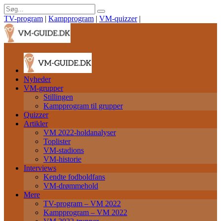
TV-program
|
Kampprogram
|
VM-quizzer
|
Nyheder
VM-grupper
Stillingen
Kampprogram til grupper
Quizzer
Artikler
VM 2022-holdanalyser
Toplister
VM-stadions
VM-historie
Interviews
Kendte fodboldfans
VM-drømmehold
Mere
TV-program – VM 2022
Kampprogram – VM 2022