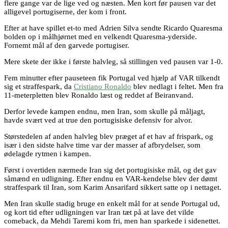
flere gange var de lige ved og næsten. Men kort før pausen var det
alligevel portugiserne, der kom i front.
Efter at have spillet et-to med Adrien Silva sendte Ricardo Quaresma
bolden op i målhjørnet med en velkendt Quaresma-yderside.
Fornemt mål af den garvede portugiser.
Mere skete der ikke i første halvleg, så stillingen ved pausen var 1-0.
Fem minutter efter pauseteen fik Portugal ved hjælp af VAR tilkendt
sig et straffespark, da
Cristiano Ronaldo
blev nedlagt i feltet. Men fra
11-meterpletten blev Ronaldo læst og reddet af Beiranvand.
Derfor levede kampen endnu, men Iran, som skulle på måljagt,
havde svært ved at true den portugisiske defensiv for alvor.
Størstedelen af anden halvleg blev præget af et hav af frispark, og
især i den sidste halve time var der masser af afbrydelser, som
ødelagde rytmen i kampen.
Først i overtiden nærmede Iran sig det portugisiske mål, og det gav
såmænd en udligning. Efter endnu en VAR-kendelse blev der dømt
straffespark til Iran, som Karim Ansarifard sikkert satte op i nettaget.
Men Iran skulle stadig bruge en enkelt mål for at sende Portugal ud,
og kort tid efter udligningen var Iran tæt på at lave det vilde
comeback, da Mehdi Taremi kom fri, men han sparkede i sidenettet.