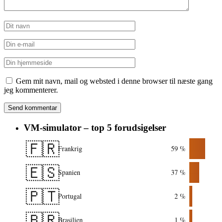
Gem mit navn, mail og websted i denne browser til næste gang
jeg kommenterer.
VM-simulator – top 5 forudsigelser
🇫🇷
Frankrig
59 %
🇪🇸
Spanien
37 %
🇵🇹
Portugal
2 %
🇧🇷
Brasilien
1 %