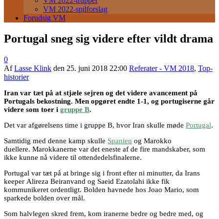
VM 2022-trupper
VM 2022-spilforslag
Forudsig VM
Portugal sneg sig videre efter vildt drama
0
Af
Lasse Klink
den
25. juni 2018 22:00
Referater - VM 2018
,
Top-
historier
Iran var tæt på at stjæle sejren og det videre avancement på
Portugals bekostning. Men opgøret endte 1-1, og portugiserne går
videre som toer i
gruppe B
.
Det var afgørelsens time i gruppe B, hvor Iran skulle møde
Portugal
.
Samtidig med denne kamp skulle
Spanien
og Marokko
duellere. Marokkanerne var det eneste af de fire mandskaber, som
ikke kunne nå videre til ottendedelsfinalerne.
Portugal var tæt på at bringe sig i front efter ni minutter, da Irans
keeper Alireza Beiranvand og Saeid Ezatolahi ikke fik
kommunikeret ordentligt. Bolden havnede hos Joao Mario, som
sparkede bolden over mål.
Som halvlegen skred frem, kom iranerne bedre og bedre med, og