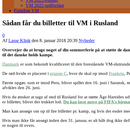
VM 2022-trupper
VM 2022-spilforslag
Forudsig VM
Sådan får du billetter til VM i Rusland
0
Af
Lasse Klink
den
8. januar 2018 20:39
Nyheder
Overvejer du at bruge noget af din sommerferie på at støtte de dans
til det danske holds kampe.
Danmark
er som bekendt kvalificeret til den forestående VM-slutrunde
De rød-hvide er placeret i
gruppe C
, hvor de skal op imod
Frankrig
, P
Første opgør, som er imod Peru, bliver spillet den 16. juni i Sarans
afvikles den 26. juni.
Hvis du ønsker at tage af sted til Rusland for at støtte Åge Hareides ud
er billetter, bliver der trukket lod.
Du kan læse mere på FIFA's hjemm
Man kan ansøge om op til fire billetter pr. kamp, og hvis det ender med
Hvis man ikke får ansøgt inden den 31. januar, er alt håb dog ikke defini
er nogen til overs.