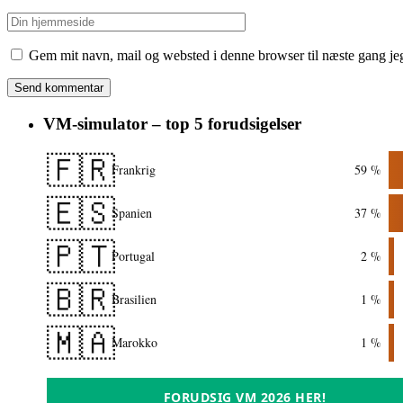
Gem mit navn, mail og websted i denne browser til næste gang j
VM-simulator – top 5 forudsigelser
🇫🇷
Frankrig
59 %
🇪🇸
Spanien
37 %
🇵🇹
Portugal
2 %
🇧🇷
Brasilien
1 %
🇲🇦
Marokko
1 %
FORUDSIG VM 2026 HER!