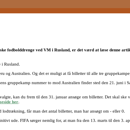
ke fodbolddrenge ved VM i Rusland, er det værd at læse denne artikel
 i Rusland.
eru og Australien. Og det er muligt at få billetter til alle tre gruppekampe
k, mens gruppekamp nummer to mod Australien finder sted den 21. juni 
valgte, kan du frem til den 31. januar ansøge om billetter. Det skal ske 
eside her
.
 lodtrækning, får man det antal billetter, man har ansøgt om - eller 0.
tivt ude. FIFA sørger nemlig for, at man fra den 13. marts til den 3. april