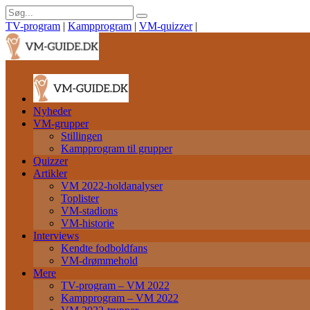
TV-program
|
Kampprogram
|
VM-quizzer
|
Nyheder
VM-grupper
Stillingen
Kampprogram til grupper
Quizzer
Artikler
VM 2022-holdanalyser
Toplister
VM-stadions
VM-historie
Interviews
Kendte fodboldfans
VM-drømmehold
Mere
TV-program – VM 2022
Kampprogram – VM 2022