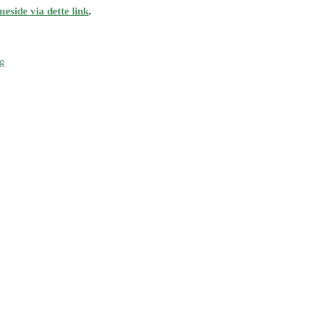
side via dette link
.
g