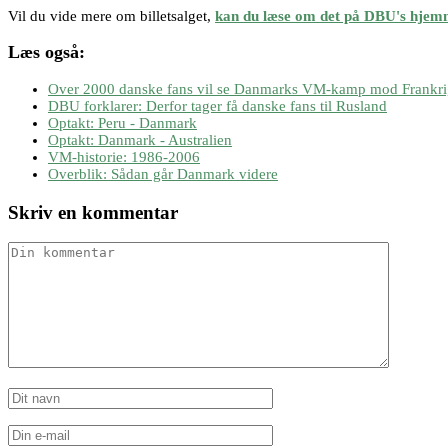
Vil du vide mere om billetsalget,
kan du læse om det på DBU's hjemme
Læs også:
Over 2000 danske fans vil se Danmarks VM-kamp mod Frankri
DBU forklarer: Derfor tager få danske fans til Rusland
Optakt: Peru - Danmark
Optakt: Danmark - Australien
VM-historie: 1986-2006
Overblik: Sådan går Danmark videre
Skriv en kommentar