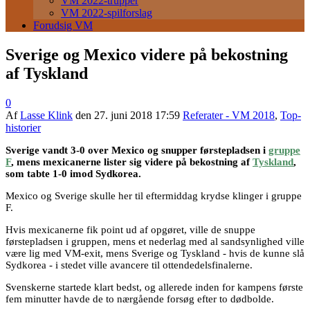
VM 2022-trupper
VM 2022-spilforslag
Forudsig VM
Sverige og Mexico videre på bekostning
af Tyskland
0
Af
Lasse Klink
den
27. juni 2018 17:59
Referater - VM 2018
,
Top-
historier
Sverige vandt 3-0 over Mexico og snupper førstepladsen i
gruppe
F
, mens mexicanerne lister sig videre på bekostning af
Tyskland
,
som tabte 1-0 imod Sydkorea.
Mexico og Sverige skulle her til eftermiddag krydse klinger i gruppe
F.
Hvis mexicanerne fik point ud af opgøret, ville de snuppe
førstepladsen i gruppen, mens et nederlag med al sandsynlighed ville
være lig med VM-exit, mens Sverige og Tyskland - hvis de kunne slå
Sydkorea - i stedet ville avancere til ottendedelsfinalerne.
Svenskerne startede klart bedst, og allerede inden for kampens første
fem minutter havde de to nærgående forsøg efter to dødbolde.