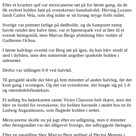
Efter et kvarters spil var mexicanerne tæt på for første gang, da de
fik erobret bolden højt på svenskernes banehalvdel. Hirving Lozano
fandt Carlos Vela, som dog måtte se sit forsøg stryge forbi målet.
Sverige var primært farlige på dødbolde, og da kampuret netop
havde rundet den halve time, var et hjørnespark ved at føre til et
svensk føringsmål, men Marcus Bergs afslutning blev reddet af
Guillermo Ochoa.
I første halvlegs overtid var Berg tæt på igen, da han blev sendt af
sted i dybden, men den rutinerede angriber sparkede bolden i
sidenettet.
Derfor var stillingen 0-0 ved halvtid.
Til gengæld skulle der blot gå fem minutter af anden halvleg, før der
kom gang i scoringen. Og det var svenskerne, der bragte sig på 1-0
og ottendedelsfinalekurs.
Et indlæg fra højrekanten ramte Victor Claesson helt skævt, men det
blev en fordel for svenskerne, for bolden havnede i stedet hos en fri
Ludwig Augustinsson, som flugtede bolden i nettet.
Mexicanerne skulle nu på jagt efter en udligning, men ti minutter
efter føringsmålet var det alligevel Sverige, der udbyggede føringen.
Efter en omstilling blev Marcus Berg nedlagt af Hector Moreno i