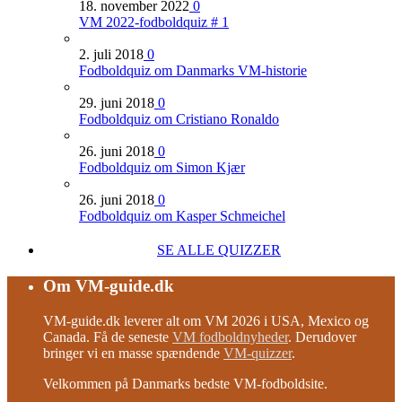
18. november 2022
0
VM 2022-fodboldquiz # 1
2. juli 2018
0
Fodboldquiz om Danmarks VM-historie
29. juni 2018
0
Fodboldquiz om Cristiano Ronaldo
26. juni 2018
0
Fodboldquiz om Simon Kjær
26. juni 2018
0
Fodboldquiz om Kasper Schmeichel
SE ALLE QUIZZER
Om VM-guide.dk
VM-guide.dk leverer alt om VM 2026 i USA, Mexico og
Canada. Få de seneste
VM fodboldnyheder
. Derudover
bringer vi en masse spændende
VM-quizzer
.
Velkommen på Danmarks bedste VM-fodboldsite.