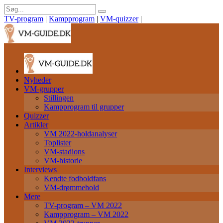
TV-program
|
Kampprogram
|
VM-quizzer
|
Nyheder
VM-grupper
Stillingen
Kampprogram til grupper
Quizzer
Artikler
VM 2022-holdanalyser
Toplister
VM-stadions
VM-historie
Interviews
Kendte fodboldfans
VM-drømmehold
Mere
TV-program – VM 2022
Kampprogram – VM 2022