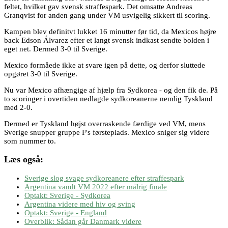
feltet, hvilket gav svensk straffespark. Det omsatte Andreas
Granqvist for anden gang under VM usvigelig sikkert til scoring.
Kampen blev definitvt lukket 16 minutter før tid, da Mexicos højre
back Edson Álvarez efter et langt svensk indkast sendte bolden i
eget net. Dermed 3-0 til Sverige.
Mexico formåede ikke at svare igen på dette, og derfor sluttede
opgøret 3-0 til Sverige.
Nu var Mexico afhængige af hjælp fra Sydkorea - og den fik de. På
to scoringer i overtiden nedlagde sydkoreanerne nemlig Tyskland
med 2-0.
Dermed er Tyskland højst overraskende færdige ved VM, mens
Sverige snupper gruppe F's førsteplads. Mexico sniger sig videre
som nummer to.
Læs også:
Sverige slog svage sydkoreanere efter straffespark
Argentina vandt VM 2022 efter målrig finale
Optakt: Sverige - Sydkorea
Argentina videre med hiv og sving
Optakt: Sverige - England
Overblik: Sådan går Danmark videre