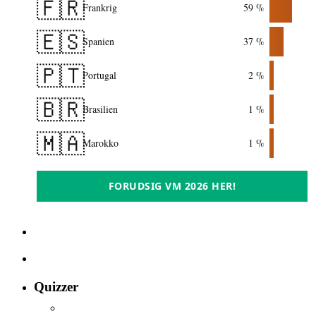
🇫🇷
Frankrig
59 %
🇪🇸
Spanien
37 %
🇵🇹
Portugal
2 %
🇧🇷
Brasilien
1 %
🇲🇦
Marokko
1 %
FORUDSIG VM 2026 HER!
Quizzer