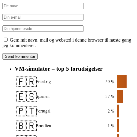
Gem mit navn, mail og websted i denne browser til næste gang
jeg kommenterer.
VM-simulator – top 5 forudsigelser
🇫🇷
Frankrig
59 %
🇪🇸
Spanien
37 %
🇵🇹
Portugal
2 %
🇧🇷
Brasilien
1 %