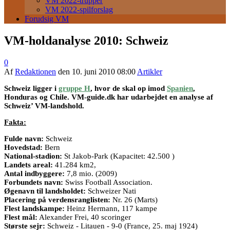
VM 2022-trupper
VM 2022-spilforslag
Forudsig VM
VM-holdanalyse 2010: Schweiz
0
Af
Redaktionen
den
10. juni 2010 08:00
Artikler
Schweiz ligger i
gruppe H
, hvor de skal op imod
Spanien
,
Honduras og Chile. VM-guide.dk har udarbejdet en analyse af
Schweiz’ VM-landshold.
Fakta:
Fulde navn:
Schweiz
Hovedstad:
Bern
National-stadion:
St Jakob-Park (Kapacitet: 42.500 )
Landets areal:
41.284 km2,
Antal indbyggere:
7,8 mio. (2009)
Forbundets navn:
Swiss Football Association.
Øgenavn til landsholdet:
Schweizer Nati
Placering på verdensranglisten:
Nr. 26 (Marts)
Flest landskampe:
Heinz Hermann, 117 kampe
Flest mål:
Alexander Frei, 40 scoringer
Største sejr:
Schweiz - Litauen - 9-0 (France, 25. maj 1924)