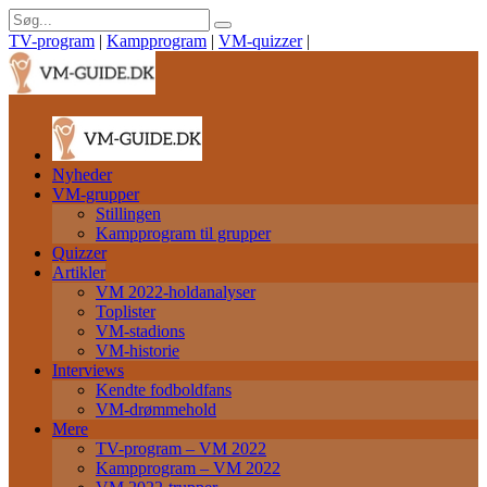
TV-program
|
Kampprogram
|
VM-quizzer
|
Nyheder
VM-grupper
Stillingen
Kampprogram til grupper
Quizzer
Artikler
VM 2022-holdanalyser
Toplister
VM-stadions
VM-historie
Interviews
Kendte fodboldfans
VM-drømmehold
Mere
TV-program – VM 2022
Kampprogram – VM 2022