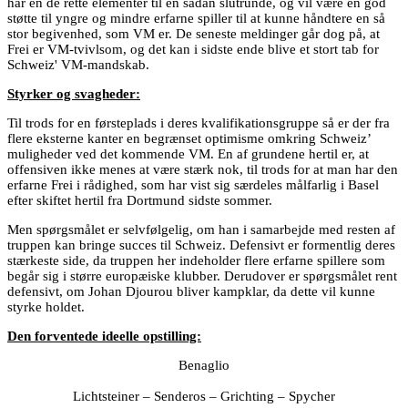
har en de rette elementer til en sådan slutrunde, og vil være en god
støtte til yngre og mindre erfarne spiller til at kunne håndtere en så
stor begivenhed, som VM er. De seneste meldinger går dog på, at
Frei er VM-tvivlsom, og det kan i sidste ende blive et stort tab for
Schweiz' VM-mandskab.
Styrker og svagheder:
Til trods for en førsteplads i deres kvalifikationsgruppe så er der fra
flere eksterne kanter en begrænset optimisme omkring Schweiz’
muligheder ved det kommende VM. En af grundene hertil er, at
offensiven ikke menes at være stærk nok, til trods for at man har den
erfarne Frei i rådighed, som har vist sig særdeles målfarlig i Basel
efter skiftet hertil fra Dortmund sidste sommer.
Men spørgsmålet er selvfølgelig, om han i samarbejde med resten af
truppen kan bringe succes til Schweiz. Defensivt er formentlig deres
stærkeste side, da truppen her indeholder flere erfarne spillere som
begår sig i større europæiske klubber. Derudover er spørgsmålet rent
defensivt, om Johan Djourou bliver kampklar, da dette vil kunne
styrke holdet.
Den forventede ideelle opstilling:
Benaglio
Lichtsteiner – Senderos – Grichting – Spycher