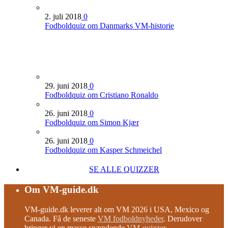
2. juli 2018
0
Fodboldquiz om Danmarks VM-historie
29. juni 2018
0
Fodboldquiz om Cristiano Ronaldo
26. juni 2018
0
Fodboldquiz om Simon Kjær
26. juni 2018
0
Fodboldquiz om Kasper Schmeichel
SE ALLE QUIZZER
Om VM-guide.dk
VM-guide.dk leverer alt om VM 2026 i USA, Mexico og
Canada. Få de seneste
VM fodboldnyheder
. Derudover
bringer vi en masse spændende
VM-quizzer
.