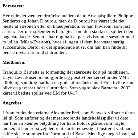
Forsvaret:
Her ville det være en drøftelse mellem de to Arsenalspillere Philippe
Senderos og Johan Djourou, men da Djourou har været ude det
meste af sæsonen efter en knæoperation, er han tvivlsom, som fast
starter. Derfor må Senderos betragtes som den stærkeste spiller i den
bagerste kæde. Seneros har dog haft et par tvivlsomme sæsoner med
to udlån (Milan/Everton), hvor af ingen af dem har været særlig
succesfulde. Derfor er det spændende at se, om han kan finde sit
bedste niveau frem til slutrunden.
Midtbanen:
Tranquillo Barnetta er formentlig det stærkeste kort på midtbanen.
Bayer Leverkusen mand gjorde sig positivt bemærket under VM i
2006, og samtidig har han en god spiforståelse med Frei, hvilke kan
blive en gevinst under slutrunden. Som yngre blev Barnetta i 2002
kåret til bedste spiller ved EM for U-17.
Angrebet:
I front er det den erfarne Alexander Frei, som Schweiz vil sætte deres
lid til. Som anfører og det mest scorende landsholdsspiller til dato,
har Frei en kæmpe betydning for hans hold, også selvom nogle
mener, at han er på vej ned rent karrieremæssigt, illustreret ved hans
skifte sidste sommer fra Dortmund til Basel. Men lige meget hvad, så