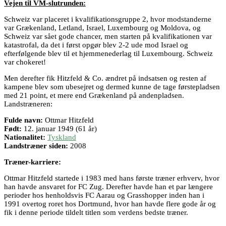
Vejen til VM-slutrunden:
Schweiz var placeret i kvalifikationsgruppe 2, hvor modstanderne
var Grækenland, Letland, Israel, Luxembourg og Moldova, og
Schweiz var sået gode chancer, men starten på kvalifikationen var
katastrofal, da det i først opgør blev 2-2 ude mod Israel og
efterfølgende blev til et hjemmenederlag til Luxembourg. Schweiz
var chokeret!
Men derefter fik Hitzfeld & Co. ændret på indsatsen og resten af
kampene blev som ubesejret og dermed kunne de tage førstepladsen
med 21 point, et mere end Grækenland på andenpladsen.
Landstræneren:
Fulde navn:
Ottmar Hitzfeld
Født:
12. januar 1949 (61 år)
Nationalitet:
Tyskland
Landstræner siden:
2008
Træner-karriere:
Ottmar Hitzfeld startede i 1983 med hans første træner erhverv, hvor
han havde ansvaret for FC Zug. Derefter havde han et par længere
perioder hos henholdsvis FC Aarau og Grasshopper inden han i
1991 overtog roret hos Dortmund, hvor han havde flere gode år og
fik i denne periode tildelt titlen som verdens bedste træner.