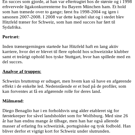
En succes som gjorde, at han var eftertragtet hos de største og i 1998
erhvervede ligakonkurrenterne fra Bayern München ham. Et hold
som han trænede over to gange; først fra 1998-2004 og igen i
sæsonen 2007-2008. I 2008 var dette kapitel slut og i stedet blev
Hitzfeld træner for Schweiz, som han med succes har ført til
Sydafrika.
Portræt:
Inden trænergerningen startede har Hitzfeld haft en lang aktiv
karriere, hvor det er blevet til flere ophold hos schweiziske klubber
samt et treårigt ophold hos tyske Stuttgart, hvor han spillede med en
del succes.
Analyse af truppen:
Schweizs bruttotrup er udtaget, men hvem kan så have en afgørende
effekt i de enkelte led. Nedenstående er et bud på de profiler, som
kan forventes at få en afgørende rolle for deres land.
Målmænd:
Diego Benaglio har i en forholdsvis ung alder etableret sig for
førstekeeper for såvel landsholdet som for Wolfsburg. Med sine 26
år har han endnu mange år tilbage, men han har også allerede
masser af erfaring fra schweizisk, portugisiske og tysk fodbold. Han
bliver derfor et vigtigt kort for Schweiz under slutrunden.