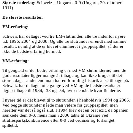
Største nederlag:
Schweiz – Ungarn - 0-9 (Ungarn, 29. oktober
1911)
De største resultater:
EM-erfaring:
Schweiz har deltaget ved tre EM-slutrunder, alle tre indenfor nyere
tid, 1996, 2004 og 2008. Og alle tre slutrunder er endt med samme
resultat, nemlig at de er blevet elimineret i gruppespillet, så der er
ikke de bedste erfaring hermed.
VM-erfaring:
Til gengæld er der bedre erfaring er med VM-slutrunderne, men de
gode resultater ligger mange år tilbage og kan ikke bruges til det
store i dag – andet end man har en fornuftig historik at se tilbage på.
Schweiz har deltaget otte gange ved VM og de bedste resultater
ligger tilbage til 1934, -38 og -54, hvor de nåede kvartfinalerne.
I nyere tid er det blevet til to slutrunder, i henholdsvis 1994 og 2006.
Ved begge slutrunder nåede man videre fra gruppespillet, men
herefter var det så også slut. I 1994 blev det en brat exit, da Spanien
sænkede dem 0-3, mens man i 2006 tabte til Ukranie ved
straffesparkskonkurrence efter 0-0 ved ordinær og forlænget
spilletid.