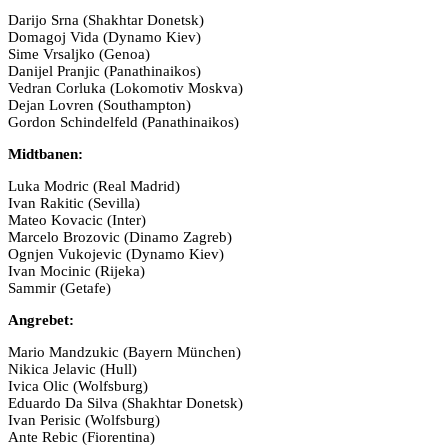
Darijo Srna (Shakhtar Donetsk)
Domagoj Vida (Dynamo Kiev)
Sime Vrsaljko (Genoa)
Danijel Pranjic (Panathinaikos)
Vedran Corluka (Lokomotiv Moskva)
Dejan Lovren (Southampton)
Gordon Schindelfeld (Panathinaikos)
Midtbanen:
Luka Modric (Real Madrid)
Ivan Rakitic (Sevilla)
Mateo Kovacic (Inter)
Marcelo Brozovic (Dinamo Zagreb)
Ognjen Vukojevic (Dynamo Kiev)
Ivan Mocinic (Rijeka)
Sammir (Getafe)
Angrebet:
Mario Mandzukic (Bayern München)
Nikica Jelavic (Hull)
Ivica Olic (Wolfsburg)
Eduardo Da Silva (Shakhtar Donetsk)
Ivan Perisic (Wolfsburg)
Ante Rebic (Fiorentina)