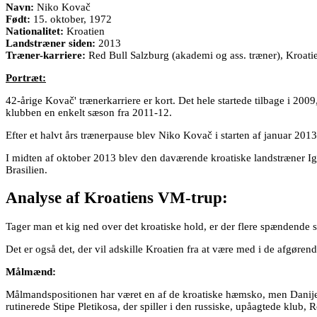
Navn:
Niko Kovač
Født:
15. oktober, 1972
Nationalitet:
Kroatien
Landstræner siden:
2013
Træner-karriere:
Red Bull Salzburg (akademi og ass. træner), Kroat
Portræt:
42-årige Kovač' trænerkarriere er kort. Det hele startede tilbage i 200
klubben en enkelt sæson fra 2011-12.
Efter et halvt års trænerpause blev Niko Kovač i starten af januar 2
I midten af oktober 2013 blev den daværende kroatiske landstræner Igo
Brasilien.
Analyse af Kroatiens VM-trup:
Tager man et kig ned over det kroatiske hold, er der flere spændende spi
Det er også det, der vil adskille Kroatien fra at være med i de afgør
Målmænd:
Målmandspositionen har været en af de kroatiske hæmsko, men Danijel S
rutinerede Stipe Pletikosa, der spiller i den russiske, upåagtede klub, R