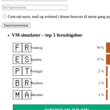
Gem mit navn, mail og websted i denne browser til næste gang j
VM-simulator – top 5 forudsigelser
🇫🇷
Frankrig
59 %
🇪🇸
Spanien
37 %
🇵🇹
Portugal
2 %
🇧🇷
Brasilien
1 %
🇲🇦
Marokko
1 %
FORUDSIG VM 2026 HER!