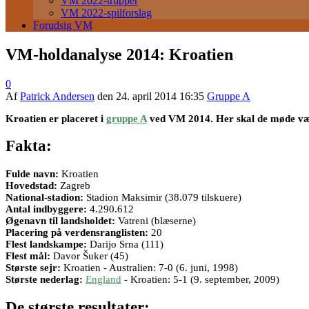
VM 2022-trupper
VM 2022-spilforslag
Forudsig VM
VM-holdanalyse 2014: Kroatien
0
Af
Patrick Andersen
den
24. april 2014 16:35
Gruppe A
Kroatien er placeret i
gruppe A
ved VM 2014. Her skal de møde v
Fakta:
Fulde navn:
Kroatien
Hovedstad:
Zagreb
National-stadion:
Stadion Maksimir (38.079 tilskuere)
Antal indbyggere:
4.290.612
Øgenavn til landsholdet:
Vatreni (blæserne)
Placering på verdensranglisten:
20
Flest landskampe:
Darijo Srna (111)
Flest mål:
Davor Šuker (45)
Største sejr:
Kroatien - Australien: 7-0 (6. juni, 1998)
Største nederlag:
England
- Kroatien: 5-1 (9. september, 2009)
De største resultater: