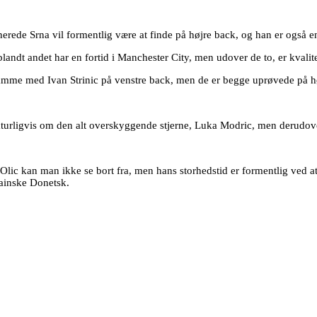
inerede Srna vil formentlig være at finde på højre back, og han er også en
dt andet har en fortid i Manchester City, men udover de to, er kvalite
 samme med Ivan Strinic på venstre back, men de er begge uprøvede på h
 naturligvis om den alt overskyggende stjerne, Luka Modric, men derudove
e Olic kan man ikke se bort fra, men hans storhedstid er formentlig ved
ainske Donetsk.