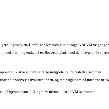
idligere Jugoslavien. Derfor har Kroatien kun deltaget ved VM tre gange
rig
med storm og endte på en flot tredjeplads med den daværende stjerne
mponere fik skrabet fem sejre, to uafgjorte og tre nederlag sammen.
otland undervejs i kvalifikationen, og tabte ligeledes på udebane til s
tien på hjemmebane 2-0, og blev dermed klar til VM-slutrunden.