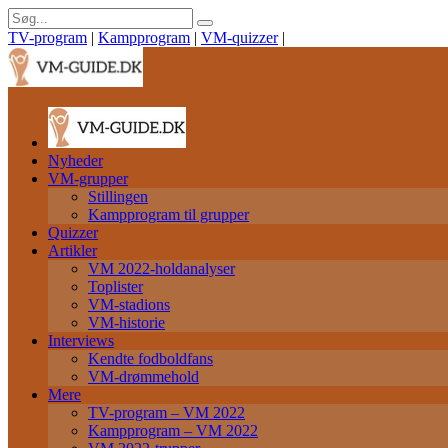
TV-program
|
Kampprogram
|
VM-quizzer
|
Nyheder
VM-grupper
Stillingen
Kampprogram til grupper
Quizzer
Artikler
VM 2022-holdanalyser
Toplister
VM-stadions
VM-historie
Interviews
Kendte fodboldfans
VM-drømmehold
Mere
TV-program – VM 2022
Kampprogram – VM 2022