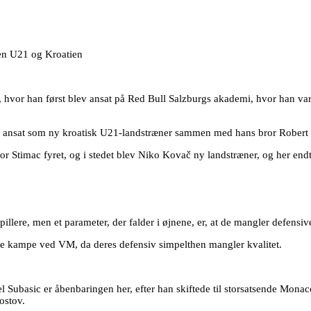
ien U21 og Kroatien
9, hvor han først blev ansat på Red Bull Salzburgs akademi, hvor han var 
013 ansat som ny kroatisk U21-landstræner sammen med hans bror Robert
r Stimac fyret, og i stedet blev Niko Kovač ny landstræner, og her endt
llere, men et parameter, der falder i øjnene, er, at de mangler defensive
ende kampe ved VM, da deres defensiv simpelthen mangler kvalitet.
ubasic er åbenbaringen her, efter han skiftede til storsatsende Monaco
ostov.