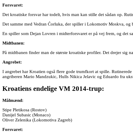
Forsvaret:
Det kroatiske forsvar har todelt, hvis man kan stille det sådan op. Rut
Det samme med Vedran Ćorluka, der spiller i Lokomotiv Moskva, og blan
En spiller som Dejan Lovren i midterforsvaret er på vej frem, og det
Midtbanen:
På midtbanen finder man de største kroatiske profiler. Det drejer sig
Angrebet:
I angrebet har Kroatien også flere gode trumfkort at spille. Rutinered
angriberen Mario Mandzukic, Hulls Nikica Jelavic og Eduardo fra ukr
Kroatiens endelige VM 2014-trup:
Målmænd:
Stipe Pletikosa (Rostov)
Danijel Subasic (Monaco)
Oliver Zelenika (Lokomotiva Zagreb)
Forsvaret: