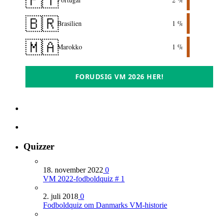
🇵🇹
🇧🇷
Brasilien
1 %
🇲🇦
Marokko
1 %
FORUDSIG VM 2026 HER!
Quizzer
18. november 2022
0
VM 2022-fodboldquiz # 1
2. juli 2018
0
Fodboldquiz om Danmarks VM-historie