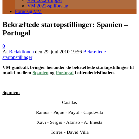
VM 2022-trupper
VM 2022-spilforslag
Forudsig VM
Bekræftede startopstillinger: Spanien –
Portugal
0
Af
Redaktionen
den
29. juni 2010 19:56
Bekræftede
startopstillinger
VM-guide.dk bringer herunder de bekræftede startopstillinger til
mødet mellem
Spanien
og
Portugal
i ottendedelsfinalen.
Spanien:
Casillas
Ramos - Pique - Puyol - Capdevila
Xavi - Sergio - Alonso - A. Iniesta
Torres - David Villa