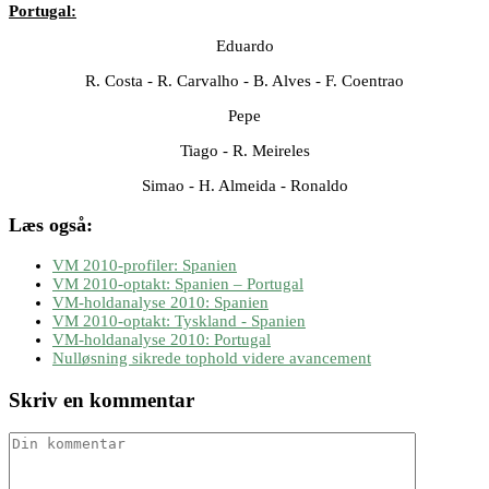
Portugal:
Eduardo
R. Costa - R. Carvalho - B. Alves - F. Coentrao
Pepe
Tiago - R. Meireles
Simao - H. Almeida - Ronaldo
Læs også:
VM 2010-profiler: Spanien
VM 2010-optakt: Spanien – Portugal
VM-holdanalyse 2010: Spanien
VM 2010-optakt: Tyskland - Spanien
VM-holdanalyse 2010: Portugal
Nulløsning sikrede tophold videre avancement
Skriv en kommentar