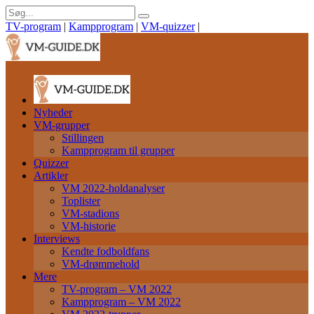
TV-program
|
Kampprogram
|
VM-quizzer
|
Nyheder
VM-grupper
Stillingen
Kampprogram til grupper
Quizzer
Artikler
VM 2022-holdanalyser
Toplister
VM-stadions
VM-historie
Interviews
Kendte fodboldfans
VM-drømmehold
Mere
TV-program – VM 2022
Kampprogram – VM 2022