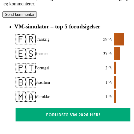
jeg kommenterer.
VM-simulator – top 5 forudsigelser
🇫🇷
Frankrig
59 %
🇪🇸
Spanien
37 %
🇵🇹
Portugal
2 %
🇧🇷
Brasilien
1 %
🇲🇦
Marokko
1 %
FORUDSIG VM 2026 HER!