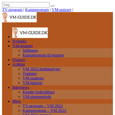
TV-program
|
Kampprogram
|
VM-quizzer
|
Nyheder
VM-grupper
Stillingen
Kampprogram til grupper
Quizzer
Artikler
VM 2022-holdanalyser
Toplister
VM-stadions
VM-historie
Interviews
Kendte fodboldfans
VM-drømmehold
Mere
TV-program – VM 2022
Kampprogram – VM 2022