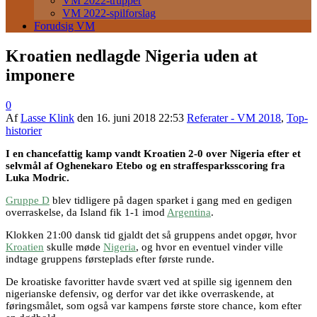
VM 2022-trupper
VM 2022-spilforslag
Forudsig VM
Kroatien nedlagde Nigeria uden at
imponere
0
Af
Lasse Klink
den
16. juni 2018 22:53
Referater - VM 2018
,
Top-
historier
I en chancefattig kamp vandt Kroatien 2-0 over Nigeria efter et
selvmål af Oghenekaro Etebo og en straffesparksscoring fra
Luka Modric.
Gruppe D
blev tidligere på dagen sparket i gang med en gedigen
overraskelse, da Island fik 1-1 imod
Argentina
.
Klokken 21:00 dansk tid gjaldt det så gruppens andet opgør, hvor
Kroatien
skulle møde
Nigeria
, og hvor en eventuel vinder ville
indtage gruppens førsteplads efter første runde.
De kroatiske favoritter havde svært ved at spille sig igennem den
nigerianske defensiv, og derfor var det ikke overraskende, at
føringsmålet, som også var kampens første store chance, kom efter