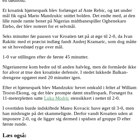
en dødbold.
Et kroatisk hjørnespark blev forlænget af Ante Rebic, og tæt under
mål fik også Mario Mandzukic snittet bolden. Det endte med, at den
lille runde ramte benet på Nigerias midtbanespiller Oghenekaro
Etebo, der blev noteret for et selvmål.
Seks minutter før pausen var Kroatien tæt på at øge til 2-0, da Ivan
Rakitic med et præcist indlæg fandt Andrej Kramaric, som dog måtte
se sit hovedstød ryge over mål.
1-0 var stillingen efter de første 45 minutter.
Nigerianerne kom bedre ud til anden halvleg, men de formåede ikke
for alvor at true den kroatiske defensiv. I stedet lukkede Balkan-
drengene opgøret med 20 minutter igen.
Efter et hjørnespark blev Mandzukic hevet omkuld i feltet af William
Troost-Ekong, og der blev prompte dømt straffespark. Forsøget fra
11-meterpletten satte
Luka Modric
stensikkert i nettet til 2-0.
I overtiden burde indskiftede Mateo Kovacic have øget til 3-0, men
han misbrugte på det skammeligste. Derfor vandt Kroatien uden at
imponere 2-0, og de ligger sig dermed i spidsen af gruppe D efter
første runde.
Læs også: