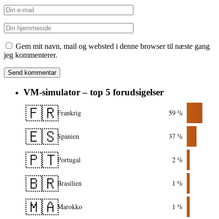
Gem mit navn, mail og websted i denne browser til næste gang
jeg kommenterer.
VM-simulator – top 5 forudsigelser
🇫🇷
Frankrig
59 %
🇪🇸
Spanien
37 %
🇵🇹
Portugal
2 %
🇧🇷
Brasilien
1 %
🇲🇦
Marokko
1 %