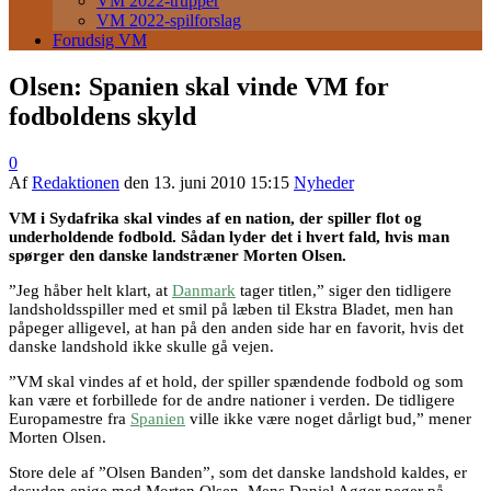
VM 2022-trupper
VM 2022-spilforslag
Forudsig VM
Olsen: Spanien skal vinde VM for
fodboldens skyld
0
Af
Redaktionen
den
13. juni 2010 15:15
Nyheder
VM i Sydafrika skal vindes af en nation, der spiller flot og
underholdende fodbold. Sådan lyder det i hvert fald, hvis man
spørger den danske landstræner Morten Olsen.
”Jeg håber helt klart, at
Danmark
tager titlen,” siger den tidligere
landsholdsspiller med et smil på læben til Ekstra Bladet, men han
påpeger alligevel, at han på den anden side har en favorit, hvis det
danske landshold ikke skulle gå vejen.
”VM skal vindes af et hold, der spiller spændende fodbold og som
kan være et forbillede for de andre nationer i verden. De tidligere
Europamestre fra
Spanien
ville ikke være noget dårligt bud,” mener
Morten Olsen.
Store dele af ”Olsen Banden”, som det danske landshold kaldes, er
desuden enige med Morten Olsen. Mens Daniel Agger peger på