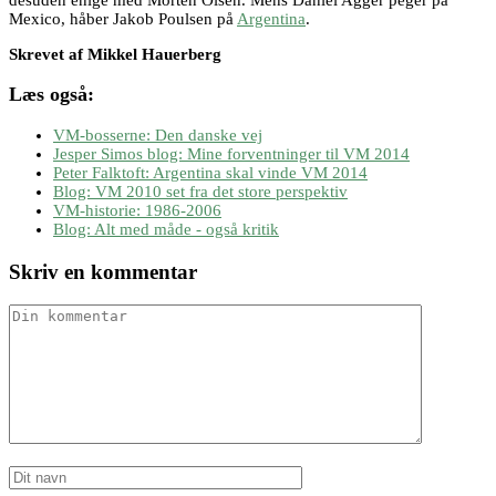
Mexico, håber Jakob Poulsen på
Argentina
.
Skrevet af Mikkel Hauerberg
Læs også:
VM-bosserne: Den danske vej
Jesper Simos blog: Mine forventninger til VM 2014
Peter Falktoft: Argentina skal vinde VM 2014
Blog: VM 2010 set fra det store perspektiv
VM-historie: 1986-2006
Blog: Alt med måde - også kritik
Skriv en kommentar