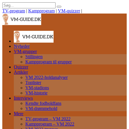
TV-program
|
Kampprogram
|
VM-quizzer
|
Nyheder
VM-grupper
Stillingen
Kampprogram til grupper
Quizzer
Artikler
VM 2022-holdanalyser
Toplister
VM-stadions
VM-historie
Interviews
Kendte fodboldfans
VM-drømmehold
Mere
TV-program – VM 2022
Kampprogram – VM 2022