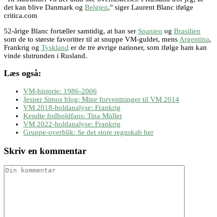
det kan blive Danmark og
Belgien
," siger Laurent Blanc ifølge
critica.com
52-årige Blanc fortæller samtidig, at han ser
Spanien
og
Brasilien
som de to største favoritter til at snuppe VM-guldet, mens
Argentina
,
Frankrig og
Tyskland
er de tre øvrige nationer, som ifølge ham kan
vinde slutrunden i Rusland.
Læs også:
VM-historie: 1986-2006
Jesper Simos blog: Mine forventninger til VM 2014
VM 2018-holdanalyse: Frankrig
Kendte fodboldfans: Tina Müller
VM 2022-holdanalyse: Frankrig
Gruppe-overblik: Se det store regnskab her
Skriv en kommentar