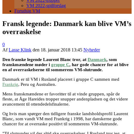
VM 2022-trupper
VM 2022-spilforslag
Forudsig VM
Fransk legende: Danmark kan blive VM’s
overraskelse
0
Af
Lasse Klink
den
18. januar 2018 13:45
Nyheder
Den franske legende Laurent Blanc tror, at
Danmark
, som
franskmændene møder i
gruppe C
, har gode chancer for at blive
en af overraskelserne til sommerens VM-slutrunde.
Danmark er til VM i Rusland placeret i gruppe C sammen med
Frankrig
, Peru og Australien.
Mens franskmændene er favoritter til at vinde gruppen, spår de
fleste, at Åge Hareides tropper snupper andenpladsen og det videre
avancement til ottendedelsfinalerne.
Og hvis man spørger den tidligere franske landsholdsprofil Laurent
Blanc, som vandt VM med Frankrig i 1998, har danskerne gode
chancer for at overraske positivt til sommerens VM-slutrunde.
"Til slutrunder vil der altid ske overraskelser. I Rusland tror jeg, at