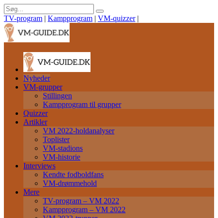
TV-program
|
Kampprogram
|
VM-quizzer
|
Nyheder
VM-grupper
Stillingen
Kampprogram til grupper
Quizzer
Artikler
VM 2022-holdanalyser
Toplister
VM-stadions
VM-historie
Interviews
Kendte fodboldfans
VM-drømmehold
Mere
TV-program – VM 2022
Kampprogram – VM 2022