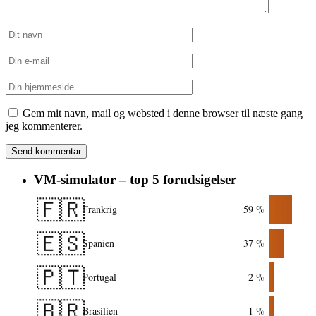
Gem mit navn, mail og websted i denne browser til næste gang
jeg kommenterer.
VM-simulator – top 5 forudsigelser
🇫🇷
Frankrig
59 %
🇪🇸
Spanien
37 %
🇵🇹
Portugal
2 %
🇧🇷
Brasilien
1 %