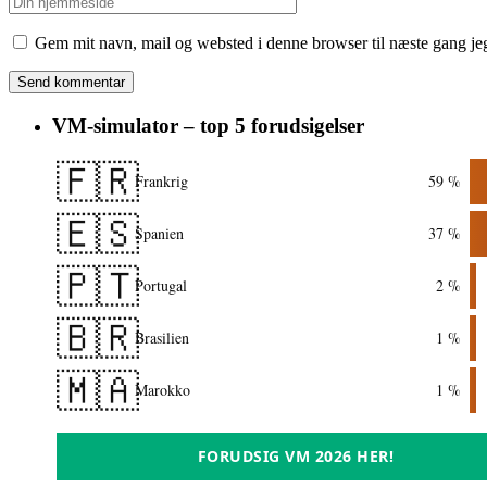
Gem mit navn, mail og websted i denne browser til næste gang j
VM-simulator – top 5 forudsigelser
🇫🇷
Frankrig
59 %
🇪🇸
Spanien
37 %
🇵🇹
Portugal
2 %
🇧🇷
Brasilien
1 %
🇲🇦
Marokko
1 %
FORUDSIG VM 2026 HER!