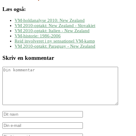
Læs også:
VM-holdanalyse 2010: New Zealand
VM 2010-optakt: New Zealand - Slovakiet
VM 2010-optakt: Italien - New Zealand
VM-historie: 1986-2006
Reid involveret i ny sensationel VM-kamp
VM 2010-optakt: Paraguay - New Zealand
Skriv en kommentar