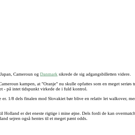
er Japan, Cameroun og
Danmark
sikrede de sig adgangsbilletten videre.
Cameroun kampen, at "Oranje" nu skulle opfattes som en meget seriøs tru
t - på intet tidspunkt virkede de i fuld kontrol.
 er. 1/8 dels finalen mod Slovakiet bør blive en relativ let walkover, m
l Holland er det eneste rigtige i mine øjne. Dels fordi de kan overmatch
land sejren også hentes til et meget pænt odds.