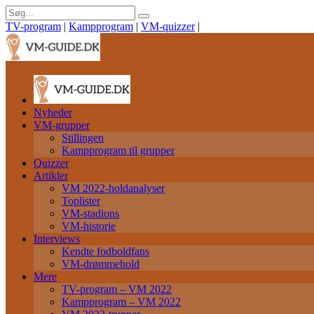
TV-program
|
Kampprogram
|
VM-quizzer
|
Nyheder
VM-grupper
Stillingen
Kampprogram til grupper
Quizzer
Artikler
VM 2022-holdanalyser
Toplister
VM-stadions
VM-historie
Interviews
Kendte fodboldfans
VM-drømmehold
Mere
TV-program – VM 2022
Kampprogram – VM 2022