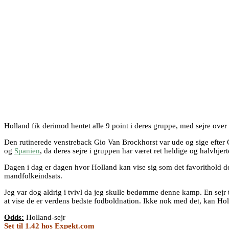
Holland fik derimod hentet alle 9 point i deres gruppe, med sejre ov
Den rutinerede venstreback Gio Van Brockhorst var ude og sige efter 
og
Spanien
, da deres sejre i gruppen har været ret heldige og halvhjerte
Dagen i dag er dagen hvor Holland kan vise sig som det favorithold de
mandfolkeindsats.
Jeg var dog aldrig i tvivl da jeg skulle bedømme denne kamp. En sejr ti
at vise de er verdens bedste fodboldnation. Ikke nok med det, kan Hol
Odds:
Holland-sejr
Set til 1.42 hos Expekt.com