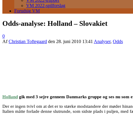
VM 2022-trupper
VM 2022-spilforslag
Forudsig VM
Odds-analyse: Holland – Slovakiet
0
Af
Christian Toftegaard
den
28. juni 2010 13:41
Analyser
,
Odds
Holland
gik med 3 sejre gennem Danmarks gruppe og ses nu som en se
Der er ingen tvivl om at det er to stærke modstandere der møder hinan
Italien måtte forlade denne slutrunde, som sidste plads i puljen, med 