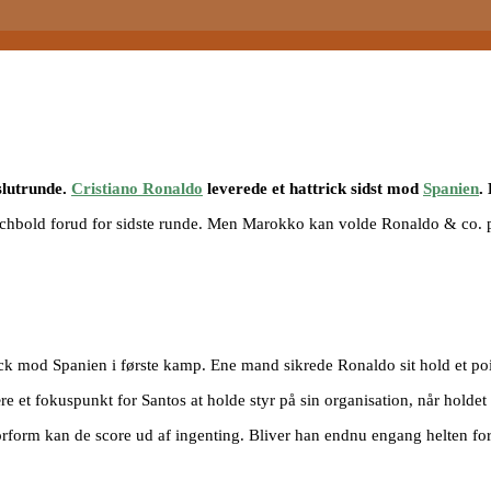
slutrunde.
Cristiano Ronaldo
leverede et hattrick sidst mod
Spanien
.
matchbold forud for sidste runde. Men Marokko kan volde Ronaldo & co.
rick mod Spanien i første kamp. Ene mand sikrede Ronaldo sit hold et p
re et fokuspunkt for Santos at holde styr på sin organisation, når holde
torform kan de score ud af ingenting. Bliver han endnu engang helten for