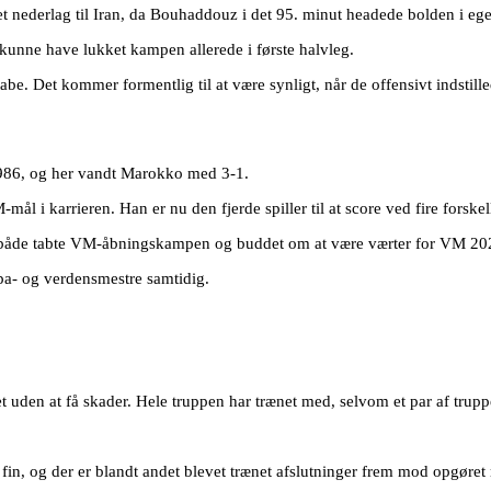
 et nederlag til Iran, da Bouhaddouz i det 95. minut headede bolden i ege
unne have lukket kampen allerede i første halvleg.
be. Det kommer formentlig til at være synligt, når de offensivt indstille
1986, og her vandt Marokko med 3-1.
-mål i karrieren. Han er nu den fjerde spiller til at score ved fire forsk
øgn både tabte VM-åbningskampen og buddet om at være værter for VM 20
opa- og verdensmestre samtidig.
en at få skader. Hele truppen har trænet med, selvom et par af truppens 
 fin, og der er blandt andet blevet trænet afslutninger frem mod opgøret