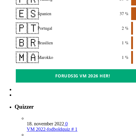
🇪🇸
Spanien
37 %
🇵🇹
Portugal
2 %
🇧🇷
Brasilien
1 %
🇲🇦
Marokko
1 %
FORUDSIG VM 2026 HER!
Quizzer
18. november 2022
0
VM 2022-fodboldquiz # 1