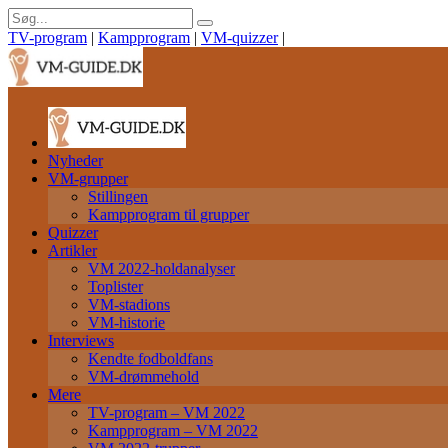
TV-program
|
Kampprogram
|
VM-quizzer
|
Nyheder
VM-grupper
Stillingen
Kampprogram til grupper
Quizzer
Artikler
VM 2022-holdanalyser
Toplister
VM-stadions
VM-historie
Interviews
Kendte fodboldfans
VM-drømmehold
Mere
TV-program – VM 2022
Kampprogram – VM 2022