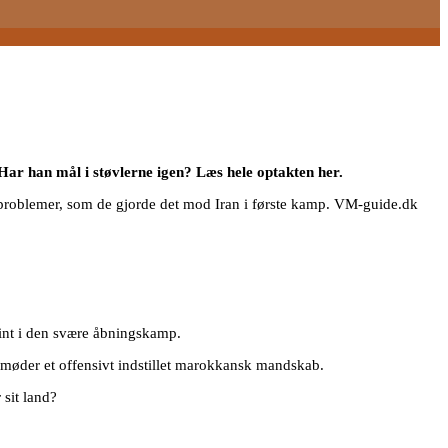
 Har han mål i støvlerne igen? Læs hele optakten her.
 problemer, som de gjorde det mod Iran i første kamp. VM-guide.dk
oint i den svære åbningskamp.
t møder et offensivt indstillet marokkansk mandskab.
 sit land?