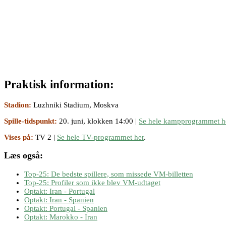
Praktisk information:
Stadion:
Luzhniki Stadium, Moskva
Spille-tidspunkt:
20. juni, klokken 14:00 |
Se hele kampprogrammet h
Vises på:
TV 2 |
Se hele TV-programmet her
.
Læs også:
Top-25: De bedste spillere, som missede VM-billetten
Top-25: Profiler som ikke blev VM-udtaget
Optakt: Iran - Portugal
Optakt: Iran - Spanien
Optakt: Portugal - Spanien
Optakt: Marokko - Iran