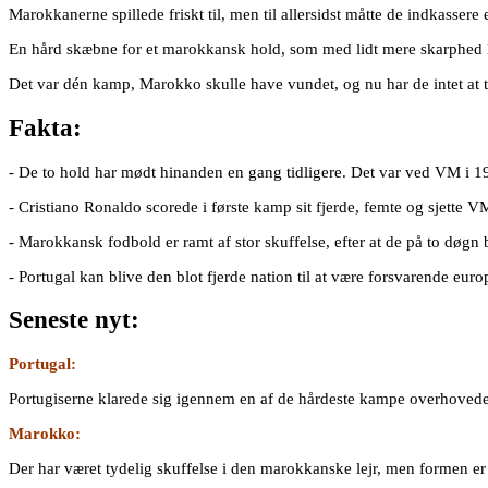
Marokkanerne spillede friskt til, men til allersidst måtte de indkassere
En hård skæbne for et marokkansk hold, som med lidt mere skarphed k
Det var dén kamp, Marokko skulle have vundet, og nu har de intet at ta
Fakta:
- De to hold har mødt hinanden en gang tidligere. Det var ved VM i 
- Cristiano Ronaldo scorede i første kamp sit fjerde, femte og sjette VM
- Marokkansk fodbold er ramt af stor skuffelse, efter at de på to d
- Portugal kan blive den blot fjerde nation til at være forsvarende eur
Seneste nyt:
Portugal:
Portugiserne klarede sig igennem en af de hårdeste kampe overhovedet ud
Marokko:
Der har været tydelig skuffelse i den marokkanske lejr, men formen er