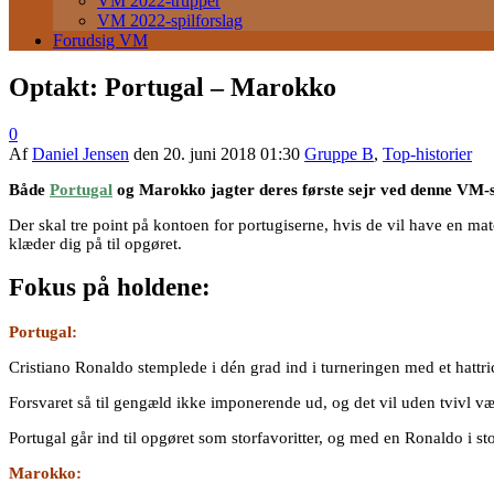
VM 2022-trupper
VM 2022-spilforslag
Forudsig VM
Optakt: Portugal – Marokko
0
Af
Daniel Jensen
den
20. juni 2018 01:30
Gruppe B
,
Top-historier
Både
Portugal
og Marokko jagter deres første sejr ved denne VM-
Der skal tre point på kontoen for portugiserne, hvis de vil have en 
klæder dig på til opgøret.
Fokus på holdene:
Portugal:
Cristiano Ronaldo stemplede i dén grad ind i turneringen med et hatt
Forsvaret så til gengæld ikke imponerende ud, og det vil uden tvivl væ
Portugal går ind til opgøret som storfavoritter, og med en Ronaldo i s
Marokko: