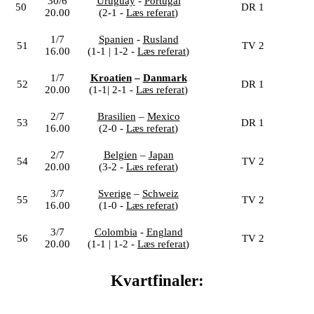
30/6
Uruguay
-
Portugal
50
DR 1
20.00
(2-1 -
Læs referat
)
1/7
Spanien
-
Rusland
51
TV 2
16.00
(1-1 | 1-2 -
Læs referat
)
1/7
Kroatien
–
Danmark
52
DR 1
20.00
(1-1| 2-1 -
Læs referat
)
2/7
Brasilien
–
Mexico
53
DR 1
16.00
(2-0 -
Læs referat
)
2/7
Belgien
–
Japan
54
TV 2
20.00
(3-2 -
Læs referat
)
3/7
Sverige
–
Schweiz
55
TV 2
16.00
(1-0 -
Læs referat
)
3/7
Colombia
-
England
56
TV 2
20.00
(1-1 | 1-2 -
Læs referat
)
Kvartfinaler: