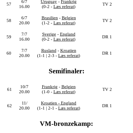
6/7
Uruguay
-
Frankrig
57
TV 2
16.00
(0-2 -
Læs referat
)
6/7
Brasilien
-
Belgien
58
TV 2
20.00
(1-2 -
Læs referat
)
7/7
Sverige
-
England
59
DR 1
16.00
(0-2 -
Læs referat
)
7/7
Rusland
-
Kroatien
60
DR 1
20.00
(1-1 | 2-3 -
Læs referat
)
Semifinaler:
10/7
Frankrig
-
Belgien
61
TV 2
20.00
(1-0 -
Læs referat
)
11/
Kroatien
- England
62
DR 1
20.00
(1-1 | 2-1 -
Læs referat
)
VM-bronzekamp: