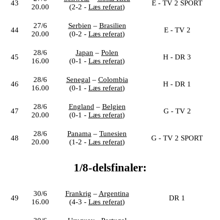
43
E - TV 2 SPORT
20.00
(2-2 -
Læs referat
)
27/6
Serbien
–
Brasilien
44
E - TV 2
20.00
(0-2 -
Læs referat
)
28/6
Japan
–
Polen
45
H - DR 3
16.00
(0-1 -
Læs referat
)
28/6
Senegal
–
Colombia
46
H - DR 1
16.00
(0-1 -
Læs referat
)
28/6
England
–
Belgien
47
G - TV 2
20.00
(0-1 -
Læs referat
)
28/6
Panama
–
Tunesien
48
G - TV 2 SPORT
20.00
(1-2 -
Læs referat
)
1/8-delsfinaler:
30/6
Frankrig
–
Argentina
49
DR 1
16.00
(4-3 -
Læs referat
)