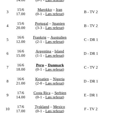
15/6
Marokko
–
Iran
3
B - TV 2
17.00
(0-1 -
Læs referat
)
15/6
Portugal
–
Spanien
4
B - TV 2
20.00
(3-3 -
Læs referat
)
16/6
Frankrig
–
Australien
5
C - DR 1
12.00
(2-1 -
Læs referat
)
16/6
Argentina
-
Island
6
D - DR 1
15.00
(1-1 -
Læs referat
)
16/6
Peru
–
Danmark
7
C - TV 2
18.00
(0-1 -
Læs referat
)
16/6
Kroatien
–
Nigeria
8
D - DR 1
21.00
(2-0 -
Læs referat
)
17/6
Costa Rica
–
Serbien
9
E - DR 1
14.00
(0-1 -
Læs referat
)
17/6
Tyskland
–
Mexico
10
F - TV 2
17.00
(0-1 -
Læs referat
)