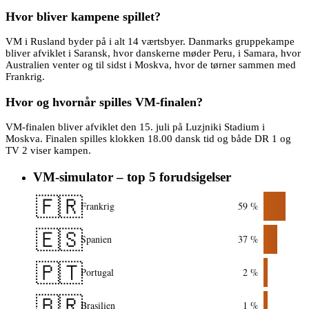
Hvor bliver kampene spillet?
VM i Rusland byder på i alt 14 værtsbyer. Danmarks gruppekampe
bliver afviklet i Saransk, hvor danskerne møder Peru, i Samara, hvor
Australien venter og til sidst i Moskva, hvor de tørner sammen med
Frankrig.
Hvor og hvornår spilles VM-finalen?
VM-finalen bliver afviklet den 15. juli på Luzjniki Stadium i
Moskva. Finalen spilles klokken 18.00 dansk tid og både DR 1 og
TV 2 viser kampen.
VM-simulator – top 5 forudsigelser
🇫🇷
Frankrig
59 %
🇪🇸
Spanien
37 %
🇵🇹
Portugal
2 %
🇧🇷
Brasilien
1 %