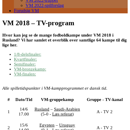
VM 2022-trupper
VM 2022-spilforslag
Forudsig VM
VM 2018 – TV-program
Hvor kan jeg se de mange fodboldkampe under VM 2018 i
Rusland? Vi har samlet et overblik over samtlige 64 kampe til dig
lige her.
1/8-delsfinaler:
Kvartfinaler:
Semifinaler:
VM-bronzekamp:
VM-finalen:
Alle spilletidspunkter i VM-kampprogrammet er dansk tid.
#
Dato/Tid
VM-gruppekamp
Gruppe - TV-kanal
14/6
Rusland
–
Saudi-Arabien
1
A - TV 2
17.00
(5-0 -
Læs referat
)
15/6
Egypten
–
Uruguay
2
A - TV 2
14.00
(0-1 -
Læs referat
)