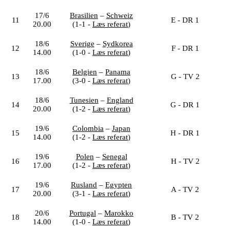
17/6
Brasilien
–
Schweiz
11
E - DR 1
20.00
(1-1 -
Læs referat
)
18/6
Sverige
–
Sydkorea
12
F - DR 1
14.00
(1-0 -
Læs referat
)
18/6
Belgien
–
Panama
13
G - TV 2
17.00
(3-0 -
Læs referat
)
18/6
Tunesien
–
England
14
G - DR 1
20.00
(1-2 -
Læs referat
)
19/6
Colombia
–
Japan
15
H - DR 1
14.00
(1-2 -
Læs referat
)
19/6
Polen
–
Senegal
16
H - TV 2
17.00
(1-2 -
Læs referat
)
19/6
Rusland
–
Egypten
17
A - TV 2
20.00
(3-1 -
Læs referat
)
20/6
Portugal
–
Marokko
18
B - TV 2
14.00
(1-0 -
Læs referat
)