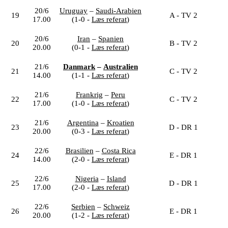
20/6
Uruguay
–
Saudi-Arabien
19
A - TV 2
17.00
(1-0 -
Læs referat
)
20/6
Iran
–
Spanien
20
B - TV 2
20.00
(0-1 -
Læs referat
)
21/6
Danmark
–
Australien
21
C - TV 2
14.00
(1-1 -
Læs referat
)
21/6
Frankrig
–
Peru
22
C - TV 2
17.00
(1-0 -
Læs referat
)
21/6
Argentina
–
Kroatien
23
D - DR 1
20.00
(0-3 -
Læs referat
)
22/6
Brasilien
–
Costa Rica
24
E - DR 1
14.00
(2-0 -
Læs referat
)
22/6
Nigeria
–
Island
25
D - DR 1
17.00
(2-0 -
Læs referat
)
22/6
Serbien
–
Schweiz
26
E - DR 1
20.00
(1-2 -
Læs referat
)