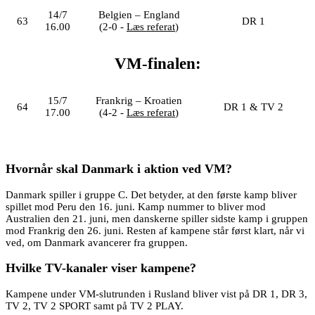
14/7
Belgien – England
63
DR 1
16.00
(2-0 -
Læs referat
)
VM-finalen:
15/7
Frankrig – Kroatien
64
DR 1 & TV 2
17.00
(4-2 -
Læs referat
)
Hvornår skal Danmark i aktion ved VM?
Danmark spiller i gruppe C. Det betyder, at den første kamp bliver
spillet mod Peru den 16. juni. Kamp nummer to bliver mod
Australien den 21. juni, men danskerne spiller sidste kamp i gruppen
mod Frankrig den 26. juni. Resten af kampene står først klart, når vi
ved, om Danmark avancerer fra gruppen.
Hvilke TV-kanaler viser kampene?
Kampene under VM-slutrunden i Rusland bliver vist på DR 1, DR 3,
TV 2, TV 2 SPORT samt på TV 2 PLAY.