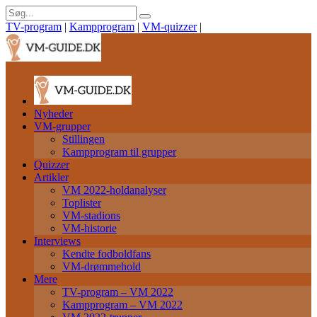
TV-program
|
Kampprogram
|
VM-quizzer
|
Nyheder
VM-grupper
Stillingen
Kampprogram til grupper
Quizzer
Artikler
VM 2022-holdanalyser
Toplister
VM-stadions
VM-historie
Interviews
Kendte fodboldfans
VM-drømmehold
Mere
TV-program – VM 2022
Kampprogram – VM 2022