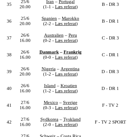
25/6
Iran
–
Portugal
35
B - DR 3
20.00
(1-1 -
Læs referat
)
25/6
Spanien
–
Marokko
36
B - DR 1
20.00
(2-2 -
Læs referat
)
26/6
Australien
–
Peru
37
C - DR 3
16.00
(0-2 -
Læs referat
)
26/6
Danmark
–
Frankrig
38
C - DR 1
16.00
(0-0 -
Læs referat
)
26/6
Nigeria
–
Argentina
39
D - DR 3
20.00
(1-2 -
Læs referat
)
26/6
Island
–
Kroatien
40
D - DR 1
16.00
(1-2 -
Læs referat
)
27/6
Mexico
–
Sverige
41
F - TV 2
16.00
(0-3 -
Læs referat
)
27/6
Sydkorea
–
Tyskland
42
F - TV 2 SPORT
16.00
(2-0 -
Læs referat
)
27/6
Schweiz
–
Costa Rica