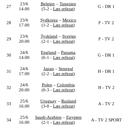
23/6
Belgien
–
Tunesien
27
G - DR 1
14.00
(5-2 -
Læs referat
)
23/6
Sydkorea
–
Mexico
28
F - TV 2
17.00
(1-2 -
Læs referat
)
23/6
Tyskland
–
Sverige
29
F - TV 2
20.00
(2-1 -
Læs referat
)
24/6
England
–
Panama
30
G - DR 1
14.00
(6-1 -
Læs referat
)
24/6
Japan
–
Senegal
31
H - DR 1
17.00
(2-2 -
Læs referat
)
24/6
Polen
–
Colombia
32
H - TV 2
20.00
(0-3 -
Læs referat
)
25/6
Uruguay
–
Rusland
33
A - TV 2
16.00
(3-0 -
Læs referat
)
25/6
Saudi-Arabien
–
Egypten
34
A - TV 2 SPORT
16.00
(2-1 -
Læs referat
)