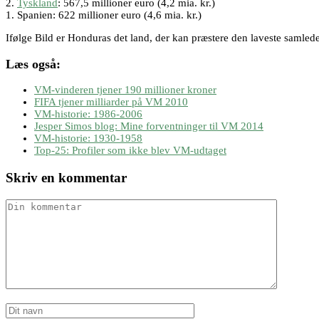
2.
Tyskland
: 567,5 millioner euro (4,2 mia. kr.)
1. Spanien: 622 millioner euro (4,6 mia. kr.)
Ifølge Bild er Honduras det land, der kan præstere den laveste samled
Læs også:
VM-vinderen tjener 190 millioner kroner
FIFA tjener milliarder på VM 2010
VM-historie: 1986-2006
Jesper Simos blog: Mine forventninger til VM 2014
VM-historie: 1930-1958
Top-25: Profiler som ikke blev VM-udtaget
Skriv en kommentar