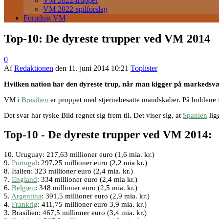
VM 2022-trupper
VM 2022-spilforslag
Forudsig VM
Top-10: De dyreste trupper ved VM 2014
0
Af
Redaktionen
den
11. juni 2014 10:21
Toplister
Hvilken nation har den dyreste trup, når man kigger på markedsvær
VM i
Brasilien
er proppet med stjernebesatte mandskaber. På holdene fi
Det svar har tyske Bild regnet sig frem til. Det viser sig, at
Spanien
lig
Top-10 - De dyreste trupper ved VM 2014:
10. Uruguay: 217,63 millioner euro (1,6 mia. kr.)
9.
Portugal
: 297,25 millioner euro (2,2 mia kr.)
8. Italien: 323 millioner euro (2,4 mia. kr.)
7.
England
: 334 millioner euro (2,4 mia kr.)
6.
Belgien
: 348 millioner euro (2,5 mia. kr.)
5.
Argentina
: 391,5 millioner euro (2,9 mia. kr.)
4.
Frankrig
: 411,75 millioner euro 3,9 mia. kr.)
3. Brasilien: 467,5 millioner euro (3,4 mia. kr.)