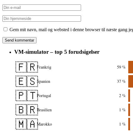
Gem mit navn, mail og websted i denne browser til næste gang j
VM-simulator – top 5 forudsigelser
🇫🇷
Frankrig
59 %
🇪🇸
Spanien
37 %
🇵🇹
Portugal
2 %
🇧🇷
Brasilien
1 %
🇲🇦
Marokko
1 %