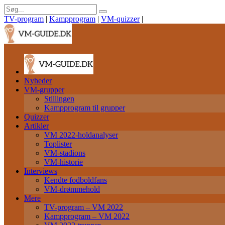
TV-program
|
Kampprogram
|
VM-quizzer
|
Nyheder
VM-grupper
Stillingen
Kampprogram til grupper
Quizzer
Artikler
VM 2022-holdanalyser
Toplister
VM-stadions
VM-historie
Interviews
Kendte fodboldfans
VM-drømmehold
Mere
TV-program – VM 2022
Kampprogram – VM 2022