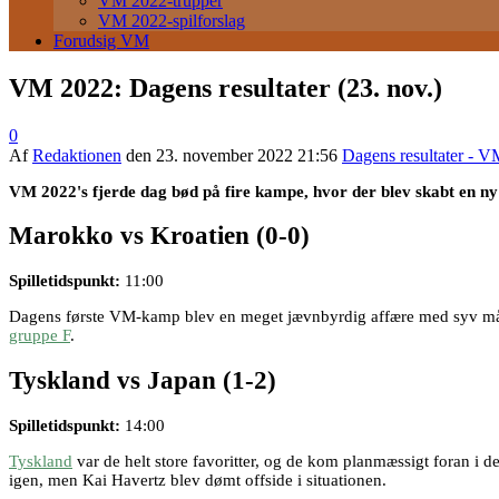
VM 2022-trupper
VM 2022-spilforslag
Forudsig VM
VM 2022: Dagens resultater (23. nov.)
0
Af
Redaktionen
den
23. november 2022 21:56
Dagens resultater - 
VM 2022's fjerde dag bød på fire kampe, hvor der blev skabt en 
Marokko vs Kroatien (0-0)
Spilletidspunkt:
11:00
Dagens første VM-kamp blev en meget jævnbyrdig affære med syv målfors
gruppe F
.
Tyskland vs Japan (1-2)
Spilletidspunkt:
14:00
Tyskland
var de helt store favoritter, og de kom planmæssigt foran i d
igen, men Kai Havertz blev dømt offside i situationen.