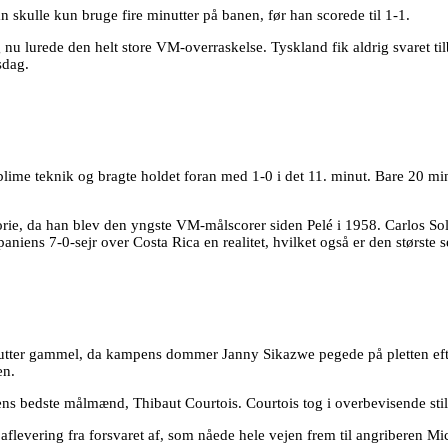
n skulle kun bruge fire minutter på banen, før han scorede til 1-1.
u lurede den helt store VM-overraskelse. Tyskland fik aldrig svaret til
sdag.
lime teknik og bragte holdet foran med 1-0 i det 11. minut. Bare 20 mi
storie, da han blev den yngste VM-målscorer siden Pelé i 1958. Carlos So
niens 7-0-sejr over Costa Rica en realitet, hvilket også er den største 
utter gammel, da kampens dommer Janny Sikazwe pegede på pletten eft
en.
ns bedste målmænd, Thibaut Courtois. Courtois tog i overbevisende stil
aflevering fra forsvaret af, som nåede hele vejen frem til angriberen Mic