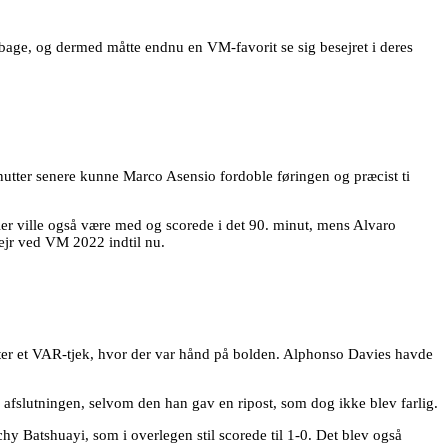
bage, og dermed måtte endnu en VM-favorit se sig besejret i deres
nutter senere kunne Marco Asensio fordoble føringen og præcist ti
ler ville også være med og scorede i det 90. minut, mens Alvaro
sejr ved VM 2022 indtil nu.
er et VAR-tjek, hvor der var hånd på bolden. Alphonso Davies havde
 afslutningen, selvom den han gav en ripost, som dog ikke blev farlig.
hy Batshuayi, som i overlegen stil scorede til 1-0. Det blev også