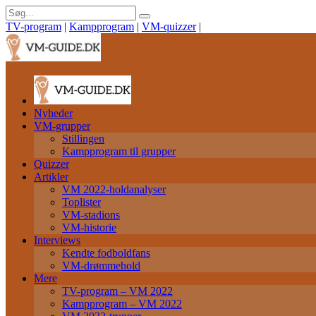
TV-program
|
Kampprogram
|
VM-quizzer
|
Nyheder
VM-grupper
Stillingen
Kampprogram til grupper
Quizzer
Artikler
VM 2022-holdanalyser
Toplister
VM-stadions
VM-historie
Interviews
Kendte fodboldfans
VM-drømmehold
Mere
TV-program – VM 2022
Kampprogram – VM 2022