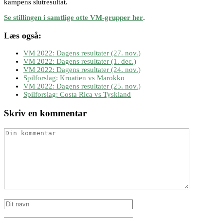
kampens slutresultat.
Se stillingen i samtlige otte VM-grupper her
.
Læs også:
VM 2022: Dagens resultater (27. nov.)
VM 2022: Dagens resultater (1. dec.)
VM 2022: Dagens resultater (24. nov.)
Spilforslag: Kroatien vs Marokko
VM 2022: Dagens resultater (25. nov.)
Spilforslag: Costa Rica vs Tyskland
Skriv en kommentar