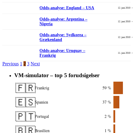
Odds-analyse: England – USA
12. juni 2010
Odds-analyse: Argentina –
12. juni 2010
Nigeria
Odds-analyse: Sydkorea –
12. juni 2010
Grækenland
Odds-analyse: Uruguay –
11. juni 2010
Frankrig
Previous
1
2
3
Next
VM-simulator – top 5 forudsigelser
🇫🇷
Frankrig
59 %
🇪🇸
Spanien
37 %
🇵🇹
Portugal
2 %
🇧🇷
Brasilien
1 %