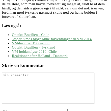
de tre store, som man havde forventet sig meget af, faldt to af dem
hårdt, og den sidste gjorde også til sidst, selv om det nok især var,
fordi han mod tyskerne nærmest skulle ned og hente bolden i
forsvaret," slutter han.
Læs også:
Optakt: Brasilien - Chile
Jesper Simos blog: Mine forventninger til VM 2014
VM-historie: 1986-2006
Optakt: Brasilien - Tyskland
VM-holdanalyse 2010: Chile
Reaktioner efter Holland - Danmark
Skriv en kommentar