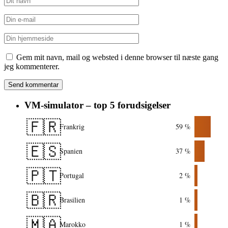
Gem mit navn, mail og websted i denne browser til næste gang
jeg kommenterer.
VM-simulator – top 5 forudsigelser
🇫🇷
Frankrig
59 %
🇪🇸
Spanien
37 %
🇵🇹
Portugal
2 %
🇧🇷
Brasilien
1 %
🇲🇦
Marokko
1 %