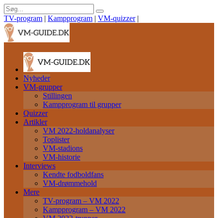
TV-program
|
Kampprogram
|
VM-quizzer
|
Nyheder
VM-grupper
Stillingen
Kampprogram til grupper
Quizzer
Artikler
VM 2022-holdanalyser
Toplister
VM-stadions
VM-historie
Interviews
Kendte fodboldfans
VM-drømmehold
Mere
TV-program – VM 2022
Kampprogram – VM 2022