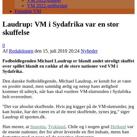
VM 2022-trupper
VM 2022-spilforslag
Forudsig VM
Laudrup: VM i Sydafrika var en stor
skuffelse
0
Af
Redaktionen
den
15. juli 2010 20:24
Nyheder
Fodboldlegenden Michael Laudrup er blandt andet utroligt skuffet
over spillet blandt en række af de store nationer ved VM i
Sydafrika.
Den danske fodboldlegende, Michael Laudrup, er kendt for at være
en positiv mand, men samtidig ærlig og netop hans ærlighed
kommer til udtryk, når han skal vurdere VM-slutrunden i Sydafrika
helt overordnet.
"Det var absolut skuffende. Hvis jeg kigger på de VM-slutrunder, jeg
kan huske, har det været en af de mest skuffende, synes jeg," siger
Laudrup til sporten.dk.
Han mener, at
Spanien
,
Tyskland
, Chile og i nogen grad
Holland
var
de eneste nationer, der for alvor leverede en flot indsats, mens han
fortsætter med at pege på de negative elementer.