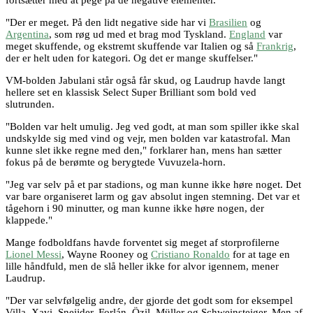
"Der er meget. På den lidt negative side har vi
Brasilien
og
Argentina
, som røg ud med et brag mod Tyskland.
England
var
meget skuffende, og ekstremt skuffende var Italien og så
Frankrig
,
der er helt uden for kategori. Og det er mange skuffelser."
VM-bolden Jabulani står også får skud, og Laudrup havde langt
hellere set en klassisk Select Super Brilliant som bold ved
slutrunden.
"Bolden var helt umulig. Jeg ved godt, at man som spiller ikke skal
undskylde sig med vind og vejr, men bolden var katastrofal. Man
kunne slet ikke regne med den," forklarer han, mens han sætter
fokus på de berømte og berygtede Vuvuzela-horn.
"Jeg var selv på et par stadions, og man kunne ikke høre noget. Det
var bare organiseret larm og gav absolut ingen stemning. Det var et
tågehorn i 90 minutter, og man kunne ikke høre nogen, der
klappede."
Mange fodboldfans havde forventet sig meget af storprofilerne
Lionel Messi
, Wayne Rooney og
Cristiano Ronaldo
for at tage en
lille håndfuld, men de slå heller ikke for alvor igennem, mener
Laudrup.
"Der var selvfølgelig andre, der gjorde det godt som for eksempel
Villa, Xavi, Sneijder, Forlán, Özil, Müller og Schweinsteiger. Men af