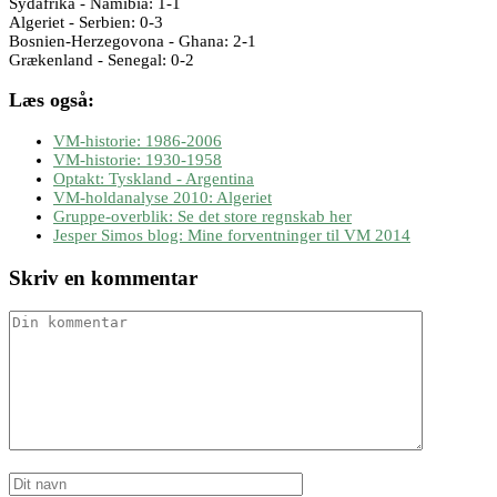
Sydafrika - Namibia: 1-1
Algeriet - Serbien: 0-3
Bosnien-Herzegovona - Ghana: 2-1
Grækenland - Senegal: 0-2
Læs også:
VM-historie: 1986-2006
VM-historie: 1930-1958
Optakt: Tyskland - Argentina
VM-holdanalyse 2010: Algeriet
Gruppe-overblik: Se det store regnskab her
Jesper Simos blog: Mine forventninger til VM 2014
Skriv en kommentar