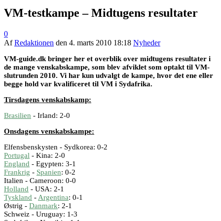
VM-testkampe – Midtugens resultater
0
Af
Redaktionen
den
4. marts 2010 18:18
Nyheder
VM-guide.dk bringer her et overblik over midtugens resultater i
de mange venskabskampe, som blev afviklet som optakt til VM-
slutrunden 2010. Vi har kun udvalgt de kampe, hvor det ene eller
begge hold var kvalificeret til VM i Sydafrika.
Tirsdagens venskabskamp:
Brasilien
- Irland: 2-0
Onsdagens venskabskampe:
Elfensbenskysten - Sydkorea: 0-2
Portugal
- Kina: 2-0
England
- Egypten: 3-1
Frankrig
-
Spanien
: 0-2
Italien - Cameroon: 0-0
Holland
- USA: 2-1
Tyskland
-
Argentina
: 0-1
Østrig -
Danmark
: 2-1
Schweiz - Uruguay: 1-3