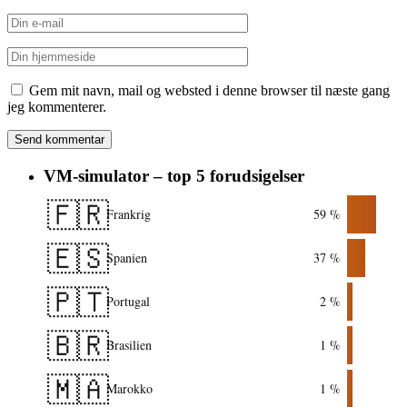
Gem mit navn, mail og websted i denne browser til næste gang
jeg kommenterer.
VM-simulator – top 5 forudsigelser
🇫🇷
Frankrig
59 %
🇪🇸
Spanien
37 %
🇵🇹
Portugal
2 %
🇧🇷
Brasilien
1 %
🇲🇦
Marokko
1 %