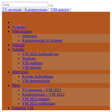
TV-program
|
Kampprogram
|
VM-quizzer
|
Nyheder
VM-grupper
Stillingen
Kampprogram til grupper
Quizzer
Artikler
VM 2022-holdanalyser
Toplister
VM-stadions
VM-historie
Interviews
Kendte fodboldfans
VM-drømmehold
Mere
TV-program – VM 2022
Kampprogram – VM 2022
VM 2022-trupper
VM 2022-spilforslag
Forudsig VM