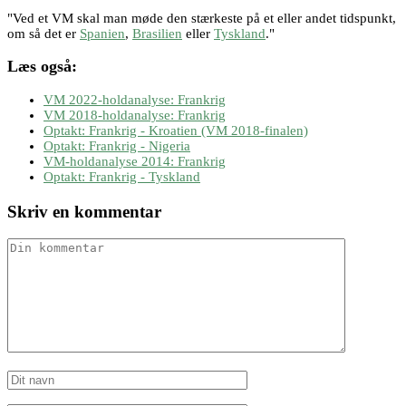
"Ved et VM skal man møde den stærkeste på et eller andet tidspunkt,
om så det er
Spanien
,
Brasilien
eller
Tyskland
."
Læs også:
VM 2022-holdanalyse: Frankrig
VM 2018-holdanalyse: Frankrig
Optakt: Frankrig - Kroatien (VM 2018-finalen)
Optakt: Frankrig - Nigeria
VM-holdanalyse 2014: Frankrig
Optakt: Frankrig - Tyskland
Skriv en kommentar