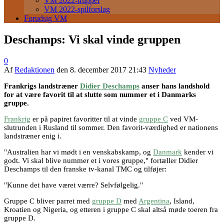
VM 2022-trupper
VM 2022-spilforslag
Forudsig VM
Deschamps: Vi skal vinde gruppen
0
Af
Redaktionen
den
8. december 2017 21:43
Nyheder
Frankrigs landstræner
Didier Deschamps
anser hans landshold
for at være favorit til at slutte som nummer et i Danmarks
gruppe.
Frankrig
er på papiret favoritter til at vinde
gruppe C
ved VM-
slutrunden i Rusland til sommer. Den favorit-værdighed er nationens
landstræner enig i.
"Australien har vi mødt i en venskabskamp, og
Danmark
kender vi
godt. Vi skal blive nummer et i vores gruppe," fortæller Didier
Deschamps til den franske tv-kanal TMC og tilføjer:
"Kunne det have været værre? Selvfølgelig."
Gruppe C bliver parret med
gruppe D
med
Argentina
, Island,
Kroatien og Nigeria, og etteren i gruppe C skal altså møde toeren fra
gruppe D.