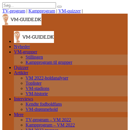
TV-program
|
Kampprogram
|
VM-quizzer
|
Nyheder
VM-grupper
Stillingen
Kampprogram til grupper
Quizzer
Artikler
VM 2022-holdanalyser
Toplister
VM-stadions
VM-historie
Interviews
Kendte fodboldfans
VM-drømmehold
Mere
TV-program – VM 2022
Kampprogram – VM 2022