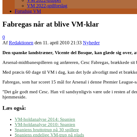
VM 2022-trupper
VM 2022-spilforslag
Forudsig VM
Fabregas når at blive VM-klar
0
Af
Redaktionen
den
11. april 2010 21:33
Nyheder
Den spanske landstræner, Vicente del Bosque, kan glæde sig over, a
Arsenal-midtbanespilleren og anføreren, Cesc Fabregas, brækkede sit
Med præcis 60 dage til VM i dag, kan det lyde alvorligt med et brække
Fabregas, som har scoret 15 mål for Arsenal i denne Premier League-sæ
"Det går godt med Cesc. Han vil sandsynligvis være ude i resten af den
hjemmeside.
Læs også:
VM-holdanalyse 2014: Spanien
VM-holdanalyse 2010: Spanien
Spaniens bruttotrup på 30 spillere
Spaniens endelige VM-trup på plads