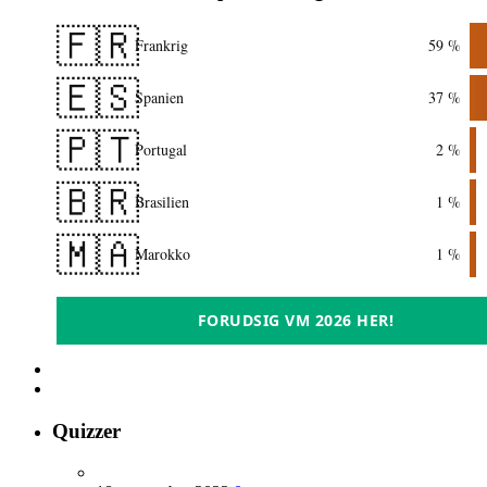
🇫🇷
Frankrig
59 %
🇪🇸
Spanien
37 %
🇵🇹
Portugal
2 %
🇧🇷
Brasilien
1 %
🇲🇦
Marokko
1 %
FORUDSIG VM 2026 HER!
Quizzer