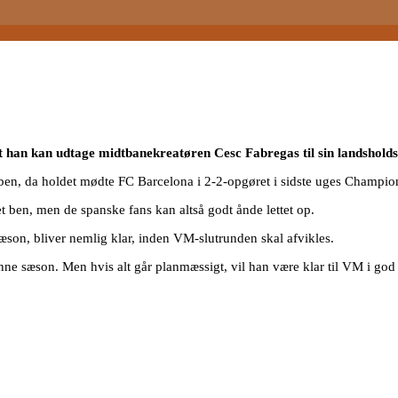
t han kan udtage midtbanekreatøren Cesc Fabregas til sin landsholdst
 ben, da holdet mødte FC Barcelona i 2-2-opgøret i sidste uges Champi
t ben, men de spanske fans kan altså godt ånde lettet op.
son, bliver nemlig klar, inden VM-slutrunden skal afvikles.
ne sæson. Men hvis alt går planmæssigt, vil han være klar til VM i god t