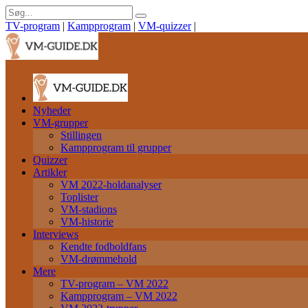
TV-program
|
Kampprogram
|
VM-quizzer
|
Nyheder
VM-grupper
Stillingen
Kampprogram til grupper
Quizzer
Artikler
VM 2022-holdanalyser
Toplister
VM-stadions
VM-historie
Interviews
Kendte fodboldfans
VM-drømmehold
Mere
TV-program – VM 2022
Kampprogram – VM 2022