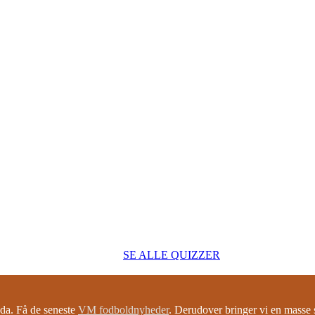
SE ALLE QUIZZER
a. Få de seneste
VM fodboldnyheder
. Derudover bringer vi en mass