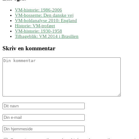
VM-historie: 1986-2006
VM-bosserne: Den danske vej
VM-holdanalyse 2010: England
Historie: VM-trofæet
VM-historie: 1930-1958
Tilbageblik: VM 2014 i Brasilien
Skriv en kommentar