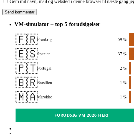
Gem mit navn, mail og websted i denne browser til næste gang j
VM-simulator – top 5 forudsigelser
🇫🇷
Frankrig
59 %
🇪🇸
Spanien
37 %
🇵🇹
Portugal
2 %
🇧🇷
Brasilien
1 %
🇲🇦
Marokko
1 %
FORUDSIG VM 2026 HER!