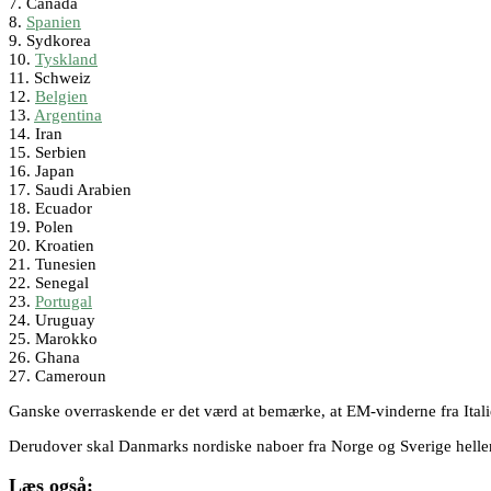
7. Canada
8.
Spanien
9. Sydkorea
10.
Tyskland
11. Schweiz
12.
Belgien
13.
Argentina
14. Iran
15. Serbien
16. Japan
17. Saudi Arabien
18. Ecuador
19. Polen
20. Kroatien
21. Tunesien
22. Senegal
23.
Portugal
24. Uruguay
25. Marokko
26. Ghana
27. Cameroun
Ganske overraskende er det værd at bemærke, at EM-vinderne fra Italie
Derudover skal Danmarks nordiske naboer fra Norge og Sverige helle
Læs også: