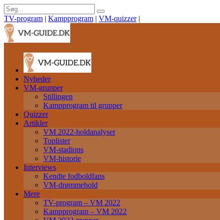
TV-program
|
Kampprogram
|
VM-quizzer
|
Nyheder
VM-grupper
Stillingen
Kampprogram til grupper
Quizzer
Artikler
VM 2022-holdanalyser
Toplister
VM-stadions
VM-historie
Interviews
Kendte fodboldfans
VM-drømmehold
Mere
TV-program – VM 2022
Kampprogram – VM 2022