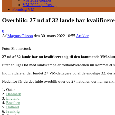
VM 2022-trupper
VM 2022-spilforslag
Forudsig VM
Overblik: 27 ud af 32 lande har kvalificere
0
Af
Magnus Olsson
den
30. marts 2022 10:55
Artikler
Foto: Shutterstock
27 ud af 32 lande har nu kvalificeret sig til den kommende VM-slutru
Efter en uges tid med landskampe er fodboldverdenen nu kommet et stort
Indtil videre er der fundet 27 VM-deltagere ud af de endelige 32, der sk
Nedenfor får du det fulde overblik over de 27 nationer, der har nu sik
1. Qatar
2.
Danmark
3.
England
4.
Brasilien
5.
Holland
6.
Frankrig