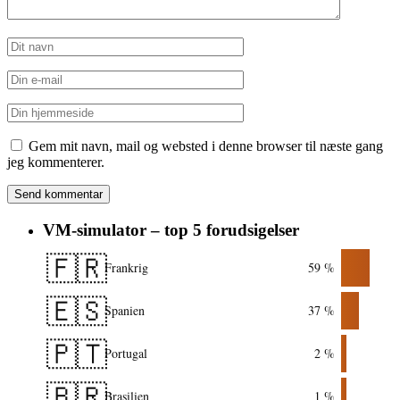
Gem mit navn, mail og websted i denne browser til næste gang
jeg kommenterer.
VM-simulator – top 5 forudsigelser
🇫🇷
Frankrig
59 %
🇪🇸
Spanien
37 %
🇵🇹
Portugal
2 %
🇧🇷
Brasilien
1 %