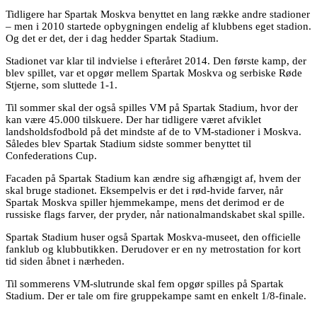
Tidligere har Spartak Moskva benyttet en lang række andre stadioner
– men i 2010 startede opbygningen endelig af klubbens eget stadion.
Og det er det, der i dag hedder Spartak Stadium.
Stadionet var klar til indvielse i efteråret 2014. Den første kamp, der
blev spillet, var et opgør mellem Spartak Moskva og serbiske Røde
Stjerne, som sluttede 1-1.
Til sommer skal der også spilles VM på Spartak Stadium, hvor der
kan være 45.000 tilskuere. Der har tidligere været afviklet
landsholdsfodbold på det mindste af de to VM-stadioner i Moskva.
Således blev Spartak Stadium sidste sommer benyttet til
Confederations Cup.
Facaden på Spartak Stadium kan ændre sig afhængigt af, hvem der
skal bruge stadionet. Eksempelvis er det i rød-hvide farver, når
Spartak Moskva spiller hjemmekampe, mens det derimod er de
russiske flags farver, der pryder, når nationalmandskabet skal spille.
Spartak Stadium huser også Spartak Moskva-museet, den officielle
fanklub og klubbutikken. Derudover er en ny metrostation for kort
tid siden åbnet i nærheden.
Til sommerens VM-slutrunde skal fem opgør spilles på Spartak
Stadium. Der er tale om fire gruppekampe samt en enkelt 1/8-finale.