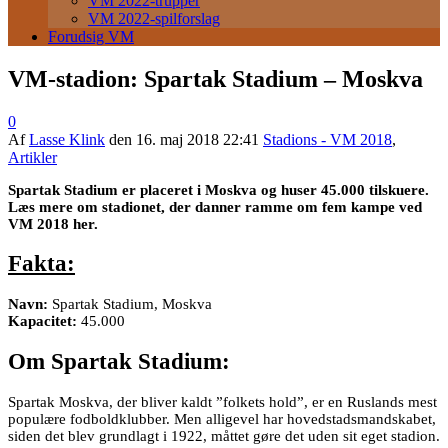
VM 2022-trupper
VM 2022-spilforslag
Forudsig VM
VM-stadion: Spartak Stadium – Moskva
0
Af
Lasse Klink
den
16. maj 2018 22:41
Stadions - VM 2018
,
Artikler
Spartak Stadium er placeret i Moskva og huser 45.000 tilskuere.
Læs mere om stadionet, der danner ramme om fem kampe ved
VM 2018 her.
Fakta:
Navn:
Spartak Stadium, Moskva
Kapacitet:
45.000
Om Spartak Stadium:
Spartak Moskva, der bliver kaldt ”folkets hold”, er en Ruslands mest
populære fodboldklubber. Men alligevel har hovedstadsmandskabet,
siden det blev grundlagt i 1922, måttet gøre det uden sit eget stadion.