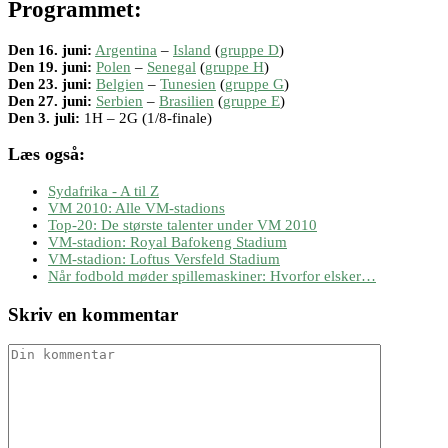
Programmet:
Den 16. juni:
Argentina
–
Island
(
gruppe D
)
Den 19. juni:
Polen
–
Senegal
(
gruppe H
)
Den 23. juni:
Belgien
–
Tunesien
(
gruppe G
)
Den 27. juni:
Serbien
–
Brasilien
(
gruppe E
)
Den 3. juli:
1H – 2G (1/8-finale)
Læs også:
Sydafrika - A til Z
VM 2010: Alle VM-stadions
Top-20: De største talenter under VM 2010
VM-stadion: Royal Bafokeng Stadium
VM-stadion: Loftus Versfeld Stadium
Når fodbold møder spillemaskiner: Hvorfor elsker…
Skriv en kommentar