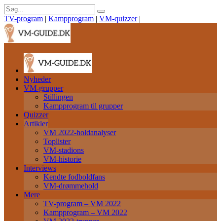
TV-program
|
Kampprogram
|
VM-quizzer
|
Nyheder
VM-grupper
Stillingen
Kampprogram til grupper
Quizzer
Artikler
VM 2022-holdanalyser
Toplister
VM-stadions
VM-historie
Interviews
Kendte fodboldfans
VM-drømmehold
Mere
TV-program – VM 2022
Kampprogram – VM 2022