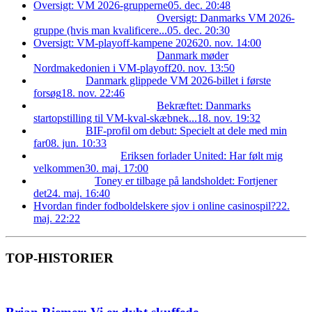
Oversigt: VM 2026-grupperne
05. dec. 20:48
Oversigt: Danmarks VM 2026-
gruppe (hvis man kvalificere...
05. dec. 20:30
Oversigt: VM-playoff-kampene 2026
20. nov. 14:00
Danmark møder
Nordmakedonien i VM-playoff
20. nov. 13:50
Danmark glippede VM 2026-billet i første
forsøg
18. nov. 22:46
Bekræftet: Danmarks
startopstilling til VM-kval-skæbnek...
18. nov. 19:32
BIF-profil om debut: Specielt at dele med min
far
08. jun. 10:33
Eriksen forlader United: Har følt mig
velkommen
30. maj. 17:00
Toney er tilbage på landsholdet: Fortjener
det
24. maj. 16:40
Hvordan finder fodboldelskere sjov i online casinospil?
22.
maj. 22:22
TOP-HISTORIER