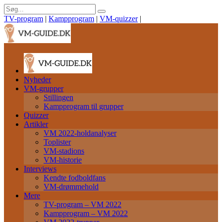
TV-program
|
Kampprogram
|
VM-quizzer
|
Nyheder
VM-grupper
Stillingen
Kampprogram til grupper
Quizzer
Artikler
VM 2022-holdanalyser
Toplister
VM-stadions
VM-historie
Interviews
Kendte fodboldfans
VM-drømmehold
Mere
TV-program – VM 2022
Kampprogram – VM 2022