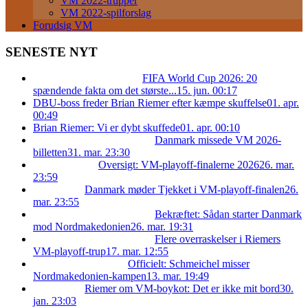
VM 2022-trupper
VM 2022-spilforslag
Forudsig VM
SENESTE NYT
FIFA World Cup 2026: 20
spændende fakta om det største...
15. jun. 00:17
DBU-boss freder Brian Riemer efter kæmpe skuffelse
01. apr.
00:49
Brian Riemer: Vi er dybt skuffede
01. apr. 00:10
Danmark missede VM 2026-
billetten
31. mar. 23:30
Oversigt: VM-playoff-finalerne 2026
26. mar.
23:59
Danmark møder Tjekket i VM-playoff-finalen
26.
mar. 23:55
Bekræftet: Sådan starter Danmark
mod Nordmakedonien
26. mar. 19:31
Flere overraskelser i Riemers
VM-playoff-trup
17. mar. 12:55
Officielt: Schmeichel misser
Nordmakedonien-kampen
13. mar. 19:49
Riemer om VM-boykot: Det er ikke mit bord
30.
jan. 23:03