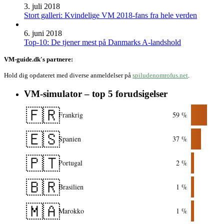
3. juli 2018
Stort galleri: Kvindelige VM 2018-fans fra hele verden
6. juni 2018
Top-10: De tjener mest på Danmarks A-landshold
VM-guide.dk's partnere:
Hold dig opdateret med diverse anmeldelser på
spiludenomrofus.net
.
VM-simulator – top 5 forudsigelser
🇫🇷
Frankrig
59 %
🇪🇸
Spanien
37 %
🇵🇹
Portugal
2 %
🇧🇷
Brasilien
1 %
🇲🇦
Marokko
1 %